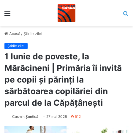
Meniu
C
Acasă
/
Știrile zilei
Știrile zilei
1 Iunie de poveste, la
Mărăcineni | Primăria îi invită
pe copii și părinți la
sărbătoarea copilăriei din
parcul de la Căpățânești
Cosmin Șontică
27 mai 2026
512