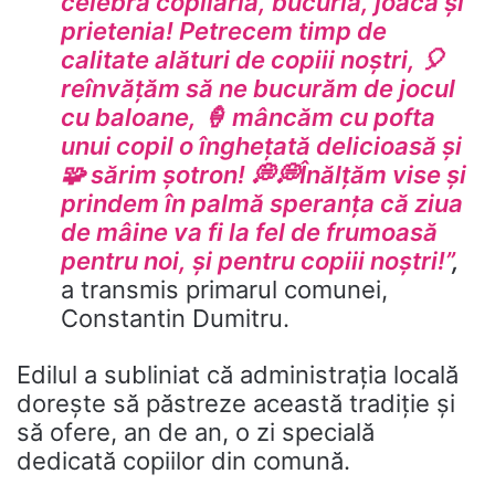
celebra copilăria, bucuria, joaca și
prietenia! Petrecem timp de
calitate alături de copiii noștri, 🎈
reînvățăm să ne bucurăm de jocul
cu baloane, 🍦 mâncăm cu pofta
unui copil o înghețată delicioasă și
🧩 sărim șotron! 💭💭Înălțăm vise și
prindem în palmă speranța că ziua
de mâine va fi la fel de frumoasă
pentru noi, și pentru copiii noștri!”
,
a transmis primarul comunei,
Constantin Dumitru
.
Edilul a subliniat că administrația locală
dorește să păstreze această tradiție și
să ofere, an de an, o zi specială
dedicată copiilor din comună.