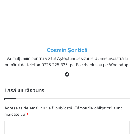
Cosmin Șontică
Vă mulțumim pentru vizită! Așteptăm sesizările dumneavoastră la
numărul de telefon 0725 225 335, pe Facebook sau pe WhatsApp.
Fa
ce
bo
Lasă un răspuns
ok
Adresa ta de email nu va fi publicată.
Câmpurile obligatorii sunt
marcate cu
*
C