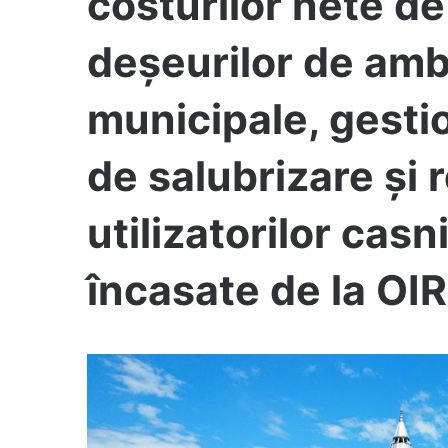
costurilor nete de
deșeurilor de amb
municipale, gestio
de salubrizare şi 
utilizatorilor cas
încasate de la OI