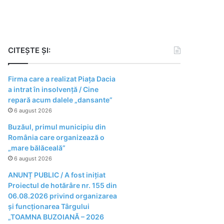
CITEȘTE ȘI:
Firma care a realizat Piața Dacia
a intrat în insolvență / Cine
repară acum dalele „dansante”
6 august 2026
Buzăul, primul municipiu din
România care organizează o
„mare bălăceală”
6 august 2026
ANUNȚ PUBLIC / A fost inițiat
Proiectul de hotărâre nr. 155 din
06.08.2026 privind organizarea
şi funcţionarea Târgului
„TOAMNA BUZOIANĂ – 2026