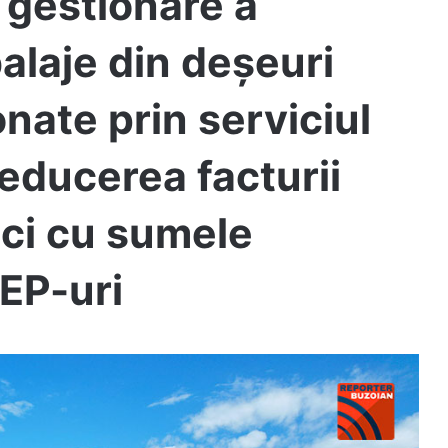
 gestionare a
alaje din deşeuri
nate prin serviciul
reducerea facturii
nici cu sumele
REP-uri