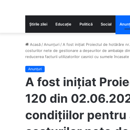
Știrile zilei
Educaţie
Politică
Social
Anunț
Acasă
/
Anunțuri
/
A fost inițiat Proiectul de hotărâre n
costurilor nete de gestionare a deșeurilor de ambalaje din
reducerea facturii utilizatorilor casnici cu sumele încasate
Anunțuri
A fost inițiat Proi
120 din 02.06.202
condițiilor pentru