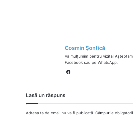
Cosmin Șontică
Vă mulțumim pentru vizită! Așteptăm
Facebook sau pe WhatsApp.
Fa
ce
bo
ok
Lasă un răspuns
Adresa ta de email nu va fi publicată.
Câmpurile obligator
C
o