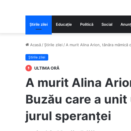
Știrile zilei
Educaţie
Politică
Social
Anunț
Acasă
/
Știrile zilei
/
A murit Alina Arion, tânăra mămică d
Știrile zilei
ULTIMA ORĂ
A murit Alina Ari
Buzău care a unit 
jurul speranței