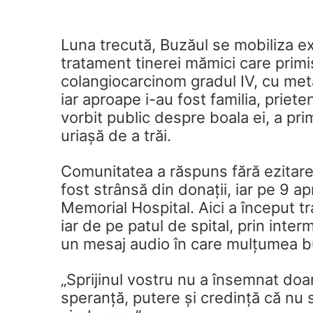
Luna trecută, Buzăul se mobiliza ex
tratament tinerei mămici care prim
colangiocarcinom gradul IV, cu metas
iar aproape i-au fost familia, prieten
vorbit public despre boala ei, a pri
uriașă de a trăi.
Comunitatea a răspuns fără ezitare
fost strânsă din donații, iar pe 9 apr
Memorial Hospital. Aici
a început tr
iar de pe patul de spital, prin inte
un mesaj audio în care mulțumea buz
„Sprijinul vostru nu a însemnat doar
speranță, putere și credință că nu 