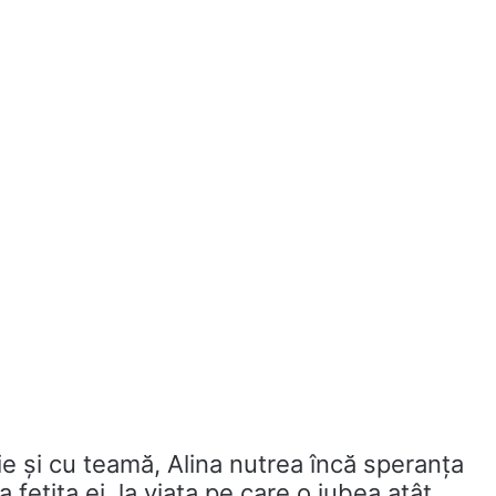
e și cu teamă, Alina nutrea încă speranța
a fetița ei, la viața pe care o iubea atât