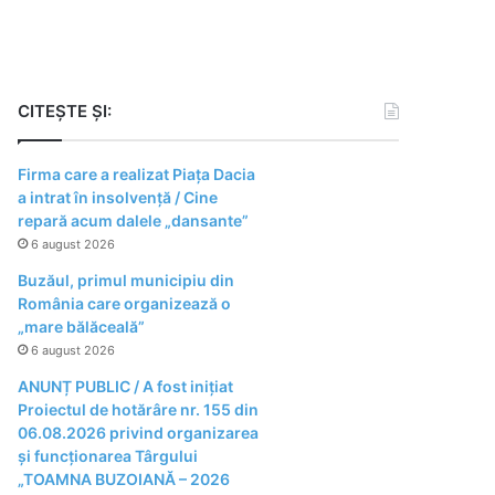
CITEȘTE ȘI:
Firma care a realizat Piața Dacia
a intrat în insolvență / Cine
repară acum dalele „dansante”
6 august 2026
Buzăul, primul municipiu din
România care organizează o
„mare bălăceală”
6 august 2026
ANUNȚ PUBLIC / A fost inițiat
Proiectul de hotărâre nr. 155 din
06.08.2026 privind organizarea
şi funcţionarea Târgului
„TOAMNA BUZOIANĂ – 2026