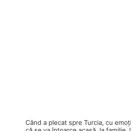
Când a plecat spre Turcia, cu emoți
că se va întoarce acasă, la familie, l