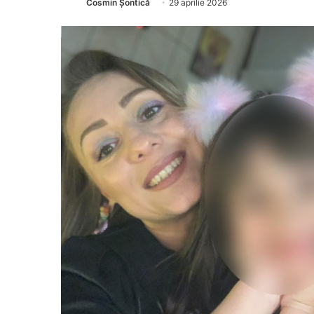
Cosmin Șontică
29 aprilie 2026