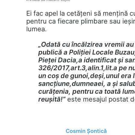
Ei fac apel la cetățeni să mențină 
pentru ca fiecare plimbare sau ieșir
lumea.
„Odată cu încălzirea vremii au
publică a Poliției Locale Buzau
Pieței Dacia,a identificat și 
326/2017,art.3,alin.1,lit.a pe 
un coș de gunoi,deși,unul era 
sancțiune,dumneaei, a și salu
curățenia, pentru ca toată lum
reușită!”
este mesajul postat d
Cosmin Șontică