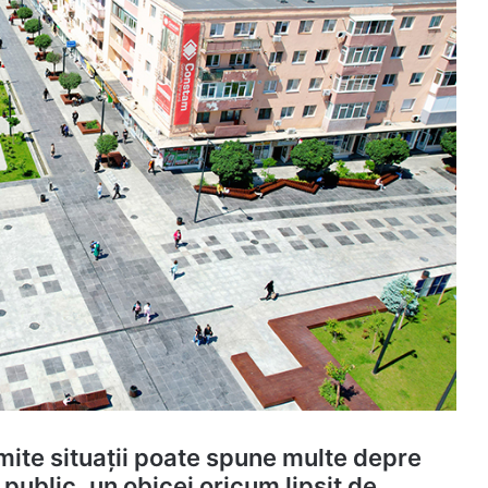
mite situații poate spune multe depre
 public, un obicei oricum lipsit de