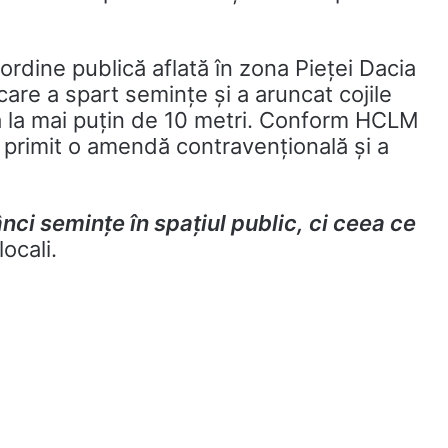
e ordine publică aflată în zona Pieței Dacia
are a spart semințe și a aruncat cojile
la la mai puțin de 10 metri. Conform HCLM
a a primit o amendă contravențională și a
ci semințe în spațiul public, ci ceea ce
locali.