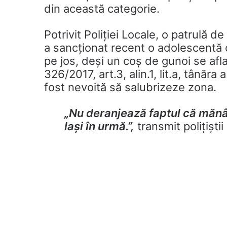
din această categorie.
Potrivit Poliției Locale, o patrulă d
a sancționat recent o adolescentă c
pe jos, deși un coș de gunoi se af
326/2017, art.3, alin.1, lit.a, tânăr
fost nevoită să salubrizeze zona.
„Nu deranjează faptul că mănân
lași în urmă.”,
transmit polițiștii 