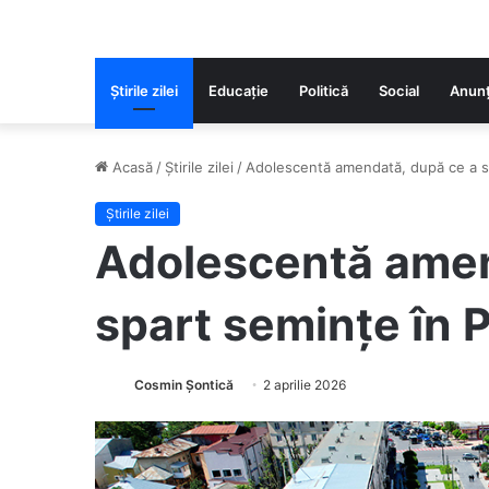
Știrile zilei
Educaţie
Politică
Social
Anunț
Acasă
/
Știrile zilei
/
Adolescentă amendată, după ce a sp
Știrile zilei
Adolescentă amen
spart semințe în 
Cosmin Șontică
2 aprilie 2026