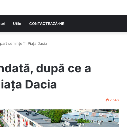
uri
Utile
CONTACTEAZĂ-NE!
art semințe în Piața Dacia
dată, după ce a
Piața Dacia
2.546