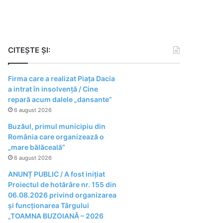
CITEȘTE ȘI:
Firma care a realizat Piața Dacia
a intrat în insolvență / Cine
repară acum dalele „dansante”
6 august 2026
Buzăul, primul municipiu din
România care organizează o
„mare bălăceală”
6 august 2026
ANUNȚ PUBLIC / A fost inițiat
Proiectul de hotărâre nr. 155 din
06.08.2026 privind organizarea
şi funcţionarea Târgului
„TOAMNA BUZOIANĂ – 2026