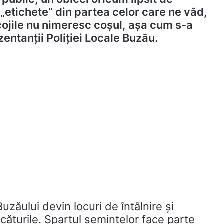
„etichete” din partea celor care ne văd,
 cojile nu nimeresc coșul, așa cum s-a
zentanții Poliției Locale Buzău.
uzăului devin locuri de întâlnire și
căturile. Spartul semințelor face parte