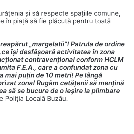
curățenia și să respecte spațiile comune,
e în piață să fie plăcută pentru toată
 reapărut „margelatii”! Patrula de ordine
,ce își desfășoară activitatea în zona
sancționat contravențional conform HCLM
numita F.E.A., care a confundat zona cu
la mai puțin de 10 metri! Pe lângă
brizat zona! Rugăm cetățenii să mențină
ea să se bucure de o ieșire la plimbare
e Poliția Locală Buzău.