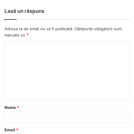
ce
bo
Lasă un răspuns
ok
Adresa ta de email nu va fi publicată.
Câmpurile obligatorii sunt
marcate cu
*
C
o
m
e
n
t
a
Nume
*
r
i
u
Email
*