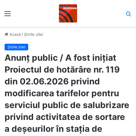
Meniu
C
Acasă
/
Știrile zilei
Știrile zilei
Anunț public / A fost iniţiat
Proiectul de hotărâre nr. 119
din 02.06.2026 privind
modificarea tarifelor pentru
serviciul public de salubrizare
privind activitatea de sortare
a deşeurilor în stația de