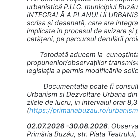
urbanistică P.U.G. municipiul Buză
INTEGRALĂ A PLANULUI URBANIST
scrisa și desenată, care are integrat
implicate în procesul de avizare și
cetățeni, pe parcursul derulării proi
Totodată aducem la cunoștintă p
propunerilor/observațiilor transmis
legislația a permis modificările solic
Documentatia poate fi consultată 
Urbanism si Dezvoltare Urbana din st
zilele de lucru, in intervalul orar 8,
(
https://primariabuzau.ro/urbanism
02.07.2026 -30.08.2026
. Observaţ
Primăria Buzău, str. Piata Teatrului,