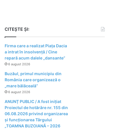
CITEȘTE ȘI:
Firma care a realizat Piața Dacia
a intrat în insolvență / Cine
repară acum dalele „dansante”
6 august 2026
Buzăul, primul municipiu din
România care organizează o
„mare bălăceală”
6 august 2026
ANUNȚ PUBLIC / A fost inițiat
Proiectul de hotărâre nr. 155 din
06.08.2026 privind organizarea
şi funcţionarea Târgului
„TOAMNA BUZOIANĂ – 2026