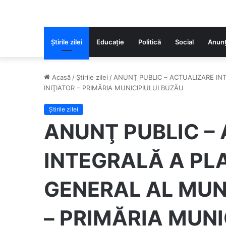
Știrile zilei
Educaţie
Politică
Social
Anunț
Acasă
/
Știrile zilei
/
ANUNŢ PUBLIC – ACTUALIZARE IN
INIŢIATOR – PRIMĂRIA MUNICIPIULUI BUZĂU
Știrile zilei
ANUNŢ PUBLIC –
INTEGRALĂ A PL
GENERAL AL MUN.
– PRIMĂRIA MUNI