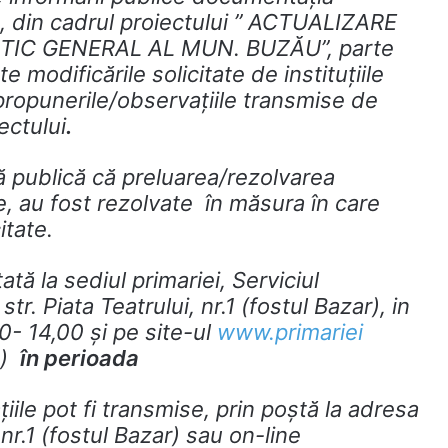
u, din cadrul proiectului ” ACTUALIZARE
IC GENERAL AL MUN. BUZĂU”, parte
e modificările solicitate de instituțiile
 propunerile/observațiile transmise de
ectului
.
ublică că preluarea/rezolvarea
e, au fost rezolvate în măsura în care
itate.
la sediul primariei, Serviciul
r. Piata Teatrului, nr.1 (fostul Bazar), in
30- 14,00 şi pe site-ul
www.primariei
)
în perioada
iile pot fi transmise, prin poştă la adresa
 nr.1 (fostul Bazar) sau on-line