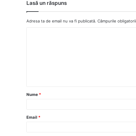
ok
Lasă un răspuns
Adresa ta de email nu va fi publicată.
Câmpurile obligator
C
o
m
e
n
t
a
Nume
*
r
i
u
Email
*
*