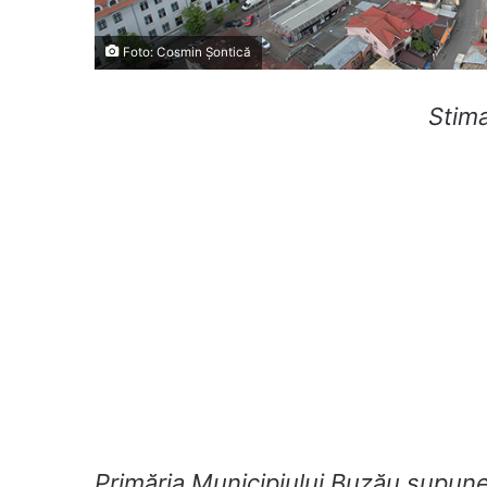
Foto: Cosmin Șontică
Stima
Primăria Municipiului Buzău supune