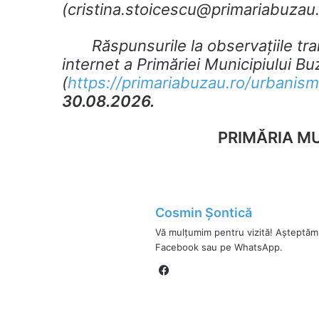
(
cristina.stoicescu@primariabuzau
Răspunsurile la observaţiile tran
internet a Primăriei Municipiului Bu
(
https://primariabuzau.ro/urbanism
30.08.2026.
PRIM
ĂRIA MU
Cosmin Șontică
Vă mulțumim pentru vizită! Așteptăm
Facebook sau pe WhatsApp.
Fa
ce
bo