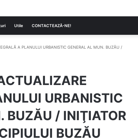
uri
Utile
CONTACTEAZĂ-NE!
TEGRALĂ A PLANULUI URBANISTIC GENERAL AL MUN. BUZĂU /
 ACTUALIZARE
ANULUI URBANISTIC
 BUZĂU / INIŢIATOR
CIPIULUI BUZĂU