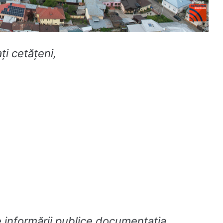
ţi cetăţeni,
 informării publice documentația