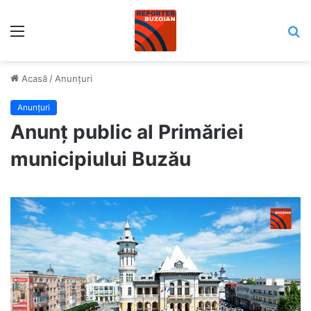
Meniu
C
Acasă
/
Anunțuri
Anunțuri
Anunț public al Primăriei
municipiului Buzău