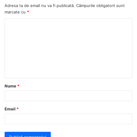
Adresa ta de email nu va fi publicată.
Câmpurile obligatorii sunt
marcate cu
*
C
o
m
e
n
t
a
Nume
*
r
i
u
Email
*
*