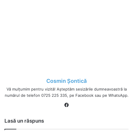
Cosmin Șontică
Vă mulțumim pentru vizită! Așteptăm sesizările dumneavoastră la
numărul de telefon 0725 225 335, pe Facebook sau pe WhatsApp.
Fa
ce
bo
Lasă un răspuns
ok