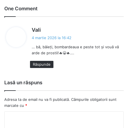
ce
bo
One Comment
ok
s
Vali
p
4 martie 2026 la 16:42
u
… bă, băieți, bombardeaua e peste tot și vouă vă
n
arde de prostii!🔥😁🔥….
e
:
Răspunde
Lasă un răspuns
Adresa ta de email nu va fi publicată.
Câmpurile obligatorii sunt
marcate cu
*
C
o