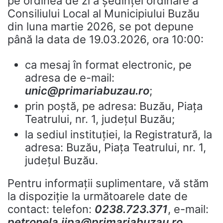
pe ordinea de zi a ședinței ordinare a
Consiliului Local al Municipiului Buzău
din luna martie 2026, se pot depune
până la data de 19.03.2026, ora 10:00:
ca mesaj în format electronic, pe
adresa de e-mail:
unic@primariabuzau.ro
;
prin poştă, pe adresa: Buzău, Piața
Teatrului, nr. 1, județul Buzău;
la sediul instituţiei, la Registratură, la
adresa: Buzău, Piața Teatrului, nr. 1,
județul Buzău.
Pentru informaţii suplimentare, vă stăm
la dispoziţie la următoarele date de
contact: telefon:
0238.723.371
, e-mail:
petronela.jipa@primariabuzau.ro
,