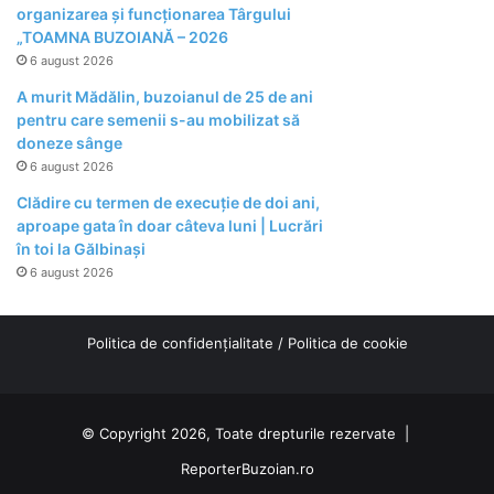
organizarea şi funcţionarea Târgului
„TOAMNA BUZOIANĂ – 2026
6 august 2026
A murit Mădălin, buzoianul de 25 de ani
pentru care semenii s-au mobilizat să
doneze sânge
6 august 2026
Clădire cu termen de execuție de doi ani,
aproape gata în doar câteva luni | Lucrări
în toi la Gălbinași
6 august 2026
Politica de confidențialitate
/
Politica de cookie
© Copyright 2026, Toate drepturile rezervate |
ReporterBuzoian.ro