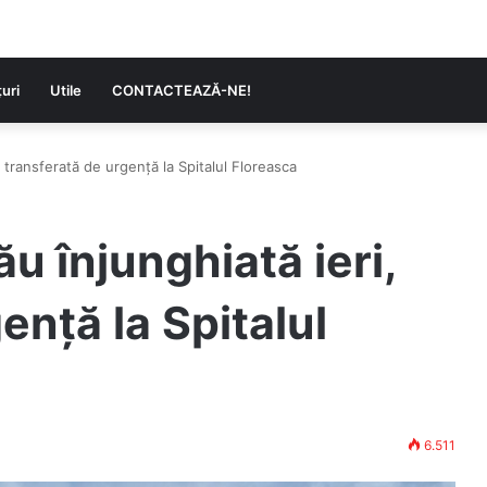
uri
Utile
CONTACTEAZĂ-NE!
, transferată de urgență la Spitalul Floreasca
u înjunghiată ieri,
ență la Spitalul
6.511