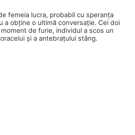
nde femeia lucra, probabil cu speranța
 a obține o ultimă conversație. Cei doi
un moment de furie, individul a scos un
toracelui și a antebrațului stâng.