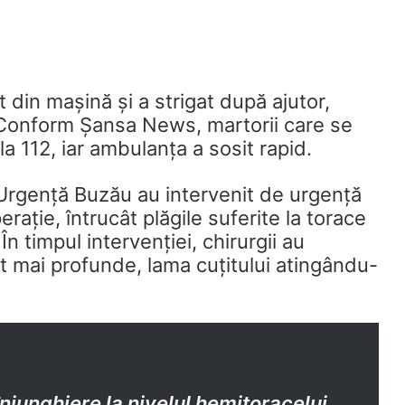
 din mașină și a strigat după ajutor,
 Conform Șansa News, martorii care se
la 112, iar ambulanța a sosit rapid.
 Urgență Buzău au intervenit de urgență
rație, întrucât plăgile suferite la torace
 În timpul intervenției, chirurgii au
lt mai profunde, lama cuțitului atingându-
înjunghiere la nivelul hemitoracelui