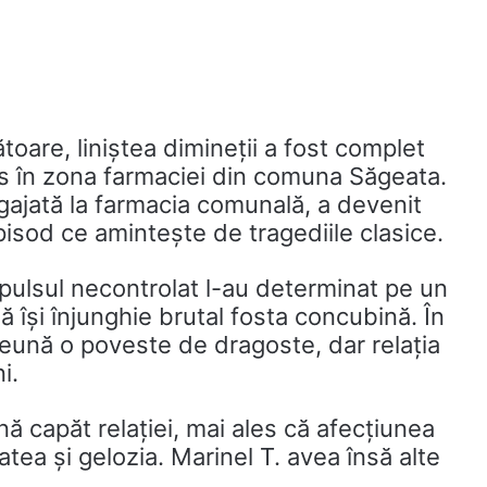
zătoare, liniștea dimineții a fost complet
us în zona farmaciei din comuna Săgeata.
gajată la farmacia comunală, a devenit
episod ce amintește de tragediile clasice.
pulsul necontrolat l-au determinat pe un
 își înjunghie brutal fosta concubină. În
împreună o poveste de dragoste, dar relația
i.
nă capăt relației, mai ales că afecțiunea
tea și gelozia. Marinel T. avea însă alte