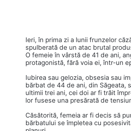
Ieri, în prima zi a lunii frunzelor că
spulberată de un atac brutal prod
O femeie în vârstă de 41 de ani, an
protagonistă, fără voia ei, într-un 
Iubirea sau gelozia, obsesia sau im
bărbat de 44 de ani, din Săgeata, să
ultimii trei ani, cei doi ar fi trăit 
lor fusese una presărată de tensiun
Căsătorită, femeia ar fi decis să pu
bărbatului se împletea cu posesivita
planuri.