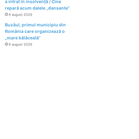
a intrat în insolvență / Cine
repară acum dalele „dansante”
6 august 2026
Buzăul, primul municipiu din
România care organizează o
„mare bălăceală”
6 august 2026