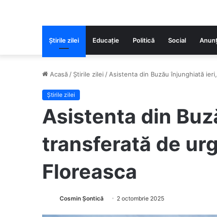
Știrile zilei
Educaţie
Politică
Social
Anunț
Acasă
/
Știrile zilei
/
Asistenta din Buzău înjunghiată ieri
Știrile zilei
Asistenta din Buză
transferată de urg
Floreasca
Cosmin Șontică
2 octombrie 2025