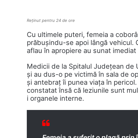
Reținut pentru 24 de ore
Cu ultimele puteri, femeia a coborât
prăbușindu-se apoi lângă vehicul.
aflau în apropiere au sunat imediat 
Medicii de la Spitalul Județean de
și au dus-o pe victimă în sala de ope
și antebraț îi punea viața în pericol.
constatat însă că leziunile sunt mu
i organele interne.
Femeia a suferit o plagă prin 