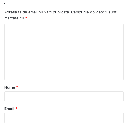
Adresa ta de email nu va fi publicată.
Câmpurile obligatorii sunt
marcate cu
*
C
o
m
e
n
t
a
Nume
*
r
i
u
Email
*
*