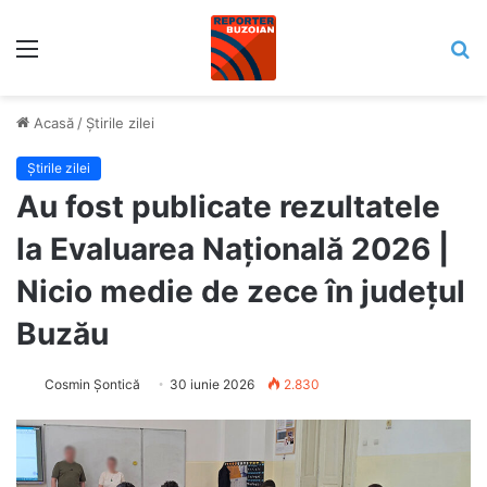
Meniu
C
Acasă
/
Știrile zilei
Știrile zilei
Au fost publicate rezultatele
la Evaluarea Națională 2026 |
Nicio medie de zece în județul
Buzău
Cosmin Șontică
30 iunie 2026
2.830