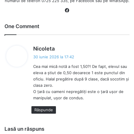
numărul de telefon 0725 225 335, pe Facebook sau pe WhatsApp.
Fa
ce
bo
One Comment
ok
s
Nicoleta
p
30 iunie 2026 la 17:42
u
Cea mai mică notă a fost 1,50?! De fapt, elevul sau
n
eleva a știut de 0,50 deoarece 1 este punctul din
e
oficiu. Halal pregătire după 9 clase, dacă socotim și
:
clasa zero.
O țară cu oameni nepregătiți este o țară ușor de
manipulat, ușor de condus.
Răspunde
Lasă un răspuns