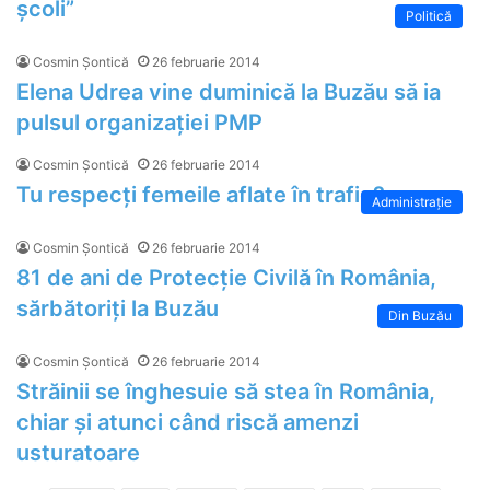
școli”
Politică
Cosmin Șontică
26 februarie 2014
Elena Udrea vine duminică la Buzău să ia
pulsul organizației PMP
Cosmin Șontică
26 februarie 2014
Tu respecți femeile aflate în trafic?
Administrație
Cosmin Șontică
26 februarie 2014
81 de ani de Protecție Civilă în România,
sărbătoriți la Buzău
Din Buzău
Cosmin Șontică
26 februarie 2014
Străinii se înghesuie să stea în România,
chiar și atunci când riscă amenzi
usturatoare