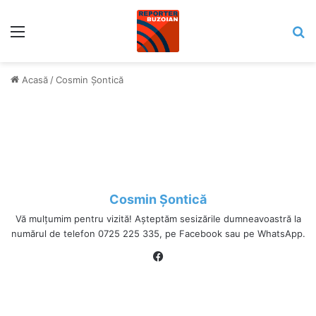
Meniu
C
Acasă
/
Cosmin Șontică
Cosmin Șontică
Vă mulțumim pentru vizită! Așteptăm sesizările dumneavoastră la
numărul de telefon 0725 225 335, pe Facebook sau pe WhatsApp.
Fa
ce
bo
ok