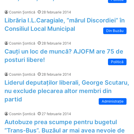
Cosmin Șontică
28 februarie 2014
Librăria I.L.Caragiale, ”mărul Discordiei” în
Consiliul Local Municipal
Din Buzău
Cosmin Șontică
28 februarie 2014
Cauți un loc de muncă? AJOFM are 75 de
posturi libere!
Politică
Cosmin Șontică
28 februarie 2014
Liderul deputaților liberali, George Scutaru,
nu exclude plecarea altor membri din
partid
Administrație
Cosmin Șontică
27 februarie 2014
Autobuze prea scumpe pentru bugetul
”Trans-Bus”. Buzăul ar mai avea nevoie de