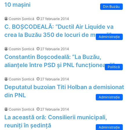
10 mașini
Din Buzău
Cosmin Șontică
27 februarie 2014
C. BOȘCODEALĂ: ”Ductil Air Liquide va
crea la Buzău 350 de locuri de muncă”
Administrație
Cosmin Șontică
27 februarie 2014
Constantin Boșcodeală: ”La Buzău,
alianțele între PSD și PNL funcționează”
Politică
Cosmin Șontică
27 februarie 2014
Deputatul buzoian Titi Holban a demisionat
din PNL
Administrație
Cosmin Șontică
27 februarie 2014
La această oră: Consilierii municipali,
reuniți în ședință
Administrație