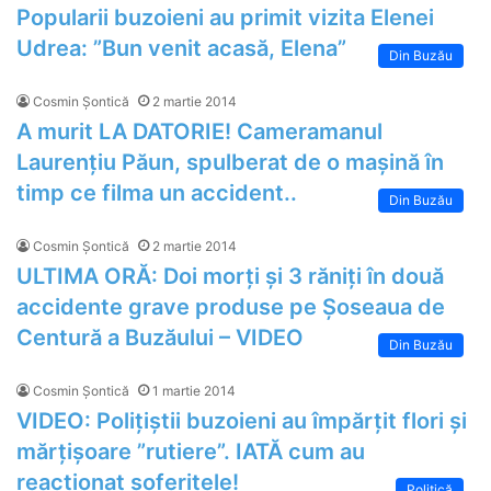
Popularii buzoieni au primit vizita Elenei
Udrea: ”Bun venit acasă, Elena”
Din Buzău
Cosmin Șontică
2 martie 2014
A murit LA DATORIE! Cameramanul
Laurențiu Păun, spulberat de o mașină în
timp ce filma un accident..
Din Buzău
Cosmin Șontică
2 martie 2014
ULTIMA ORĂ: Doi morți și 3 răniți în două
accidente grave produse pe Șoseaua de
Centură a Buzăului – VIDEO
Din Buzău
Cosmin Șontică
1 martie 2014
VIDEO: Polițiștii buzoieni au împărțit flori și
mărțișoare ”rutiere”. IATĂ cum au
reacționat șoferițele!
Politică