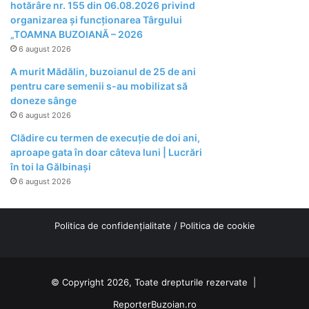
hotărâre nr. 155 din 06.08.2026 privind
organizarea şi funcţionarea Târgului
„TOAMNA BUZOIANĂ – 2026
6 august 2026
A murit Mădălin, buzoianul de 25 de ani
pentru care semenii s-au mobilizat să
doneze sânge
6 august 2026
Clădire cu termen de execuție de doi ani,
aproape gata în doar câteva luni | Lucrări
în toi la Gălbinași
6 august 2026
Politica de confidențialitate
/
Politica de cookie
© Copyright 2026, Toate drepturile rezervate |
ReporterBuzoian.ro