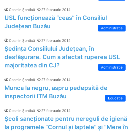
Cosmin Șontică
27 februarie 2014
USL funcționează ”ceas” în Consiliul
Județean Buzău
Administrație
Cosmin Șontică
27 februarie 2014
Ședința Consiliului Județean, în
desfășurare. Cum a afectat ruperea USL
majoritatea din CJ?
Administrație
Cosmin Șontică
27 februarie 2014
Munca la negru, aspru pedepsită de
inspectorii ITM Buzău
Educaţie
Cosmin Șontică
27 februarie 2014
Școli sancționate pentru nereguli de igienă
la programele ”Cornul și laptele” și ”Mere în