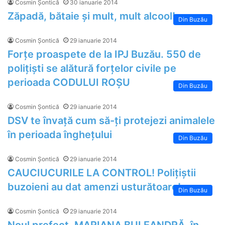
Cosmin Șontică
30 ianuarie 2014
Zăpadă, bătaie și mult, mult alcool!
Din Buzău
Cosmin Șontică
29 ianuarie 2014
Forțe proaspete de la IPJ Buzău. 550 de
polițiști se alătură forțelor civile pe
perioada CODULUI ROȘU
Din Buzău
Cosmin Șontică
29 ianuarie 2014
DSV te învață cum să-ți protejezi animalele
în perioada înghețului
Din Buzău
Cosmin Șontică
29 ianuarie 2014
CAUCIUCURILE LA CONTROL! Polițiștii
buzoieni au dat amenzi usturătoare!
Din Buzău
Cosmin Șontică
29 ianuarie 2014