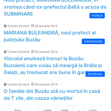
Noul prefect, MARIANA BULEANDRĂ, în
vremea când ex-prefectul Baltă o acuza de
SUBMINARE
Politică
Cosmin Șontică
29 ianuarie 2014
MARIANA BULEANDRĂ, noul prefect al
județului Buzău
Administrație
Cosmin Șontică
29 ianuarie 2014
Viscolul anulează trenuri la Buzău.
Buzoienii care voiau să meargă la Brăila și
Galați, au tremurat ore bune în gară
Din Buzău
Cosmin Șontică
29 ianuarie 2014
O familie din Buzău stă cu mortul în casă
de 7 zile, din cauza nămeților
First
...
1.000
1.010
«
1.014