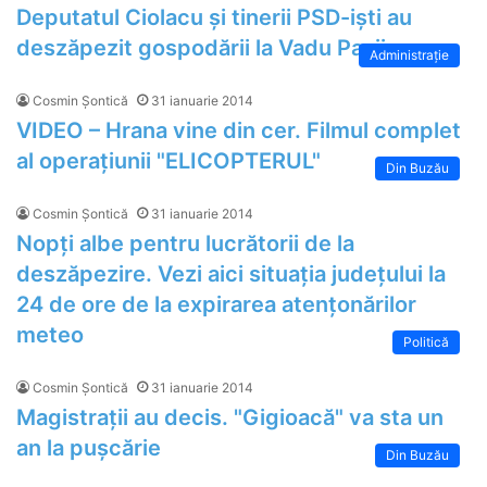
Deputatul Ciolacu și tinerii PSD-iști au
deszăpezit gospodării la Vadu Pașii
Administrație
Cosmin Șontică
31 ianuarie 2014
VIDEO – Hrana vine din cer. Filmul complet
al operațiunii "ELICOPTERUL"
Din Buzău
Cosmin Șontică
31 ianuarie 2014
Nopți albe pentru lucrătorii de la
deszăpezire. Vezi aici situația județului la
24 de ore de la expirarea atențonărilor
meteo
Politică
Cosmin Șontică
31 ianuarie 2014
Magistrații au decis. "Gigioacă" va sta un
an la pușcărie
Din Buzău