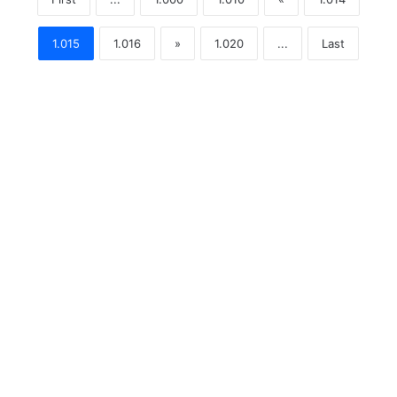
1.015
1.016
»
1.020
...
Last