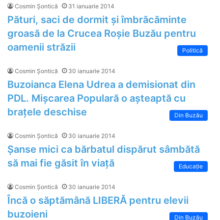
Cosmin Șontică
31 ianuarie 2014
Pături, saci de dormit și îmbrăcăminte
groasă de la Crucea Roșie Buzău pentru
oamenii străzii
Politică
Cosmin Șontică
30 ianuarie 2014
Buzoianca Elena Udrea a demisionat din
PDL. Mișcarea Populară o așteaptă cu
brațele deschise
Din Buzău
Cosmin Șontică
30 ianuarie 2014
Șanse mici ca bărbatul dispărut sâmbătă
să mai fie găsit în viață
Educaţie
Cosmin Șontică
30 ianuarie 2014
Încă o săptămână LIBERĂ pentru elevii
buzoieni
Din Buzău