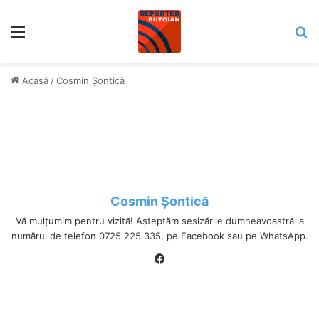
Meniu
C
Acasă
/
Cosmin Șontică
Cosmin Șontică
Vă mulțumim pentru vizită! Așteptăm sesizările dumneavoastră la
numărul de telefon 0725 225 335, pe Facebook sau pe WhatsApp.
Fa
ce
bo
ok