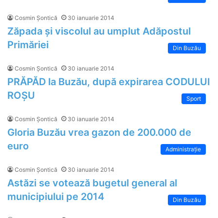
Cosmin Șontică
30 ianuarie 2014
Zăpada și viscolul au umplut Adăpostul
Primăriei
Din Buzău
Cosmin Șontică
30 ianuarie 2014
PRĂPĂD la Buzău, după expirarea CODULUI
ROȘU
Sport
Cosmin Șontică
30 ianuarie 2014
Gloria Buzău vrea gazon de 200.000 de
euro
Administrație
Cosmin Șontică
30 ianuarie 2014
Astăzi se votează bugetul general al
municipiului pe 2014
Din Buzău