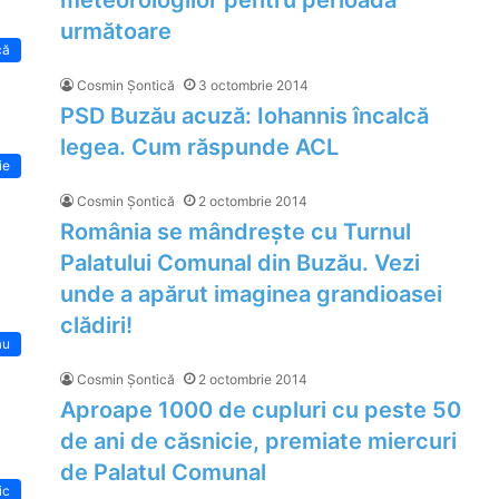
meteorologilor pentru perioada
următoare
că
Cosmin Șontică
3 octombrie 2014
PSD Buzău acuză: Iohannis încalcă
legea. Cum răspunde ACL
ie
Cosmin Șontică
2 octombrie 2014
România se mândrește cu Turnul
Palatului Comunal din Buzău. Vezi
unde a apărut imaginea grandioasei
clădiri!
ău
Cosmin Șontică
2 octombrie 2014
Aproape 1000 de cupluri cu peste 50
de ani de căsnicie, premiate miercuri
de Palatul Comunal
ic