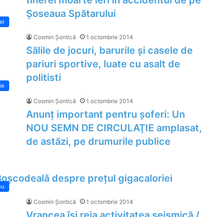
tinerei moarte ieri în accidentul de pe
Șoseaua Spătarului
lei
Cosmin Șontică
1 octombrie 2014
Sălile de jocuri, barurile și casele de
pariuri sportive, luate cu asalt de
politisti
ie
Cosmin Șontică
1 octombrie 2014
Anunţ important pentru şoferi: Un
NOU SEMN DE CIRCULAŢIE amplasat,
de astăzi, pe drumurile publice
Boșcodeală despre prețul gigacaloriei
ău
Cosmin Șontică
1 octombrie 2014
Vrancea își reia activitatea seismică /