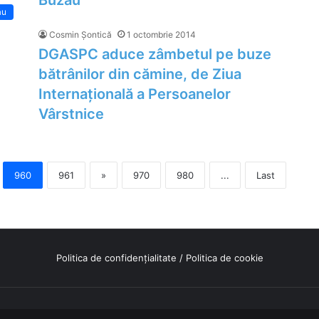
Buzău
ău
Cosmin Șontică
1 octombrie 2014
DGASPC aduce zâmbetul pe buze
bătrânilor din cămine, de Ziua
Internațională a Persoanelor
Vârstnice
960
961
»
970
980
...
Last
Politica de confidențialitate
/
Politica de cookie