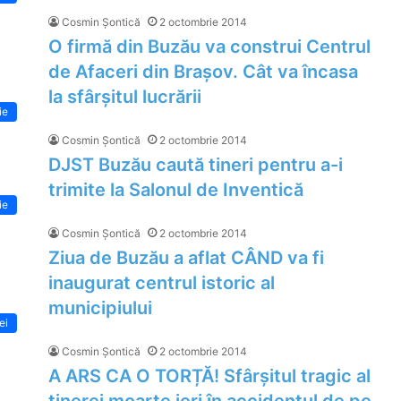
Cosmin Șontică
2 octombrie 2014
O firmă din Buzău va construi Centrul
de Afaceri din Brașov. Cât va încasa
la sfârșitul lucrării
ie
Cosmin Șontică
2 octombrie 2014
DJST Buzău caută tineri pentru a-i
trimite la Salonul de Inventică
ie
Cosmin Șontică
2 octombrie 2014
Ziua de Buzău a aflat CÂND va fi
inaugurat centrul istoric al
municipiului
lei
Cosmin Șontică
2 octombrie 2014
A ARS CA O TORȚĂ! Sfârșitul tragic al