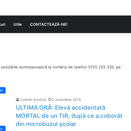
uri
Utile
CONTACTEAZĂ-NE!
 sesizările dumneavoastră la numărul de telefon 0725 225 335, pe
lei
Cosmin Șontică
3 octombrie 2014
ULTIMA ORĂ: Elevă accidentată
MORTAL de un TIR, după ce a coborât
din microbuzul școlar
ic