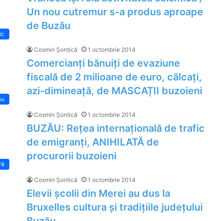
Un nou cutremur s-a produs aproape
de Buzău
ic
Cosmin Șontică
1 octombrie 2014
Comercianți bănuiți de evaziune
fiscală de 2 milioane de euro, călcați,
azi-dimineață, de MASCAȚII buzoieni
ău
Cosmin Șontică
1 octombrie 2014
BUZĂU: Rețea internațională de trafic
de emigranți, ANIHILATĂ de
procurorii buzoieni
ră
Cosmin Șontică
1 octombrie 2014
Elevii școlii din Merei au dus la
Bruxelles cultura și tradițiile județului