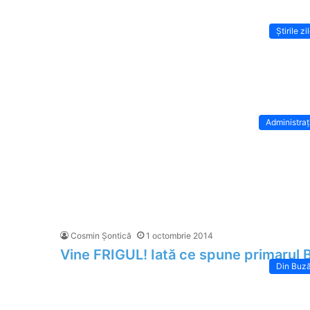
Știrile zi
Administraț
Cosmin Șontică
1 octombrie 2014
Vine FRIGUL! Iată ce spune primarul 
Din Buz