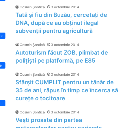
Cosmin Șontică
3 octombrie 2014
Tată și fiu din Buzău, cercetați de
DNA, după ce au obținut ilegal
subvenții pentru agricultură
ie
Cosmin Șontică
3 octombrie 2014
Autoturism făcut ZOB, plimbat de
polițiști pe platformă, pe E85
lei
Cosmin Șontică
3 octombrie 2014
Sfârșit CUMPLIT pentru un tânăr de
35 de ani, răpus în timp ce încerca să
curețe o tocitoare
ău
Cosmin Șontică
3 octombrie 2014
Vești proaste din partea