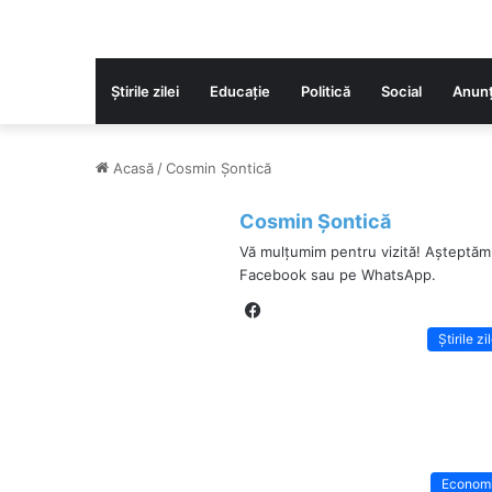
Știrile zilei
Educaţie
Politică
Social
Anunț
Acasă
/
Cosmin Șontică
Cosmin Șontică
Vă mulțumim pentru vizită! Așteptăm
Facebook sau pe WhatsApp.
Fa
ce
Știrile zi
bo
ok
Econom