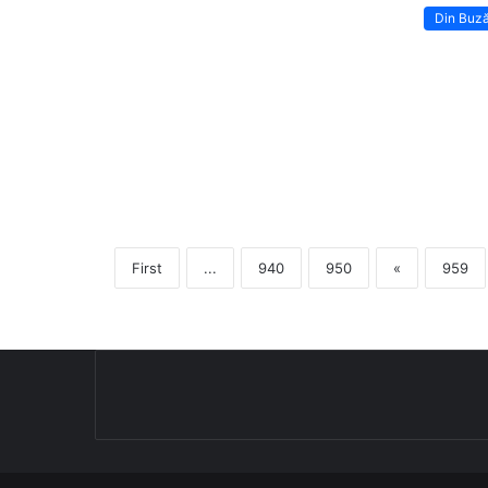
Din Buz
First
...
940
950
«
959