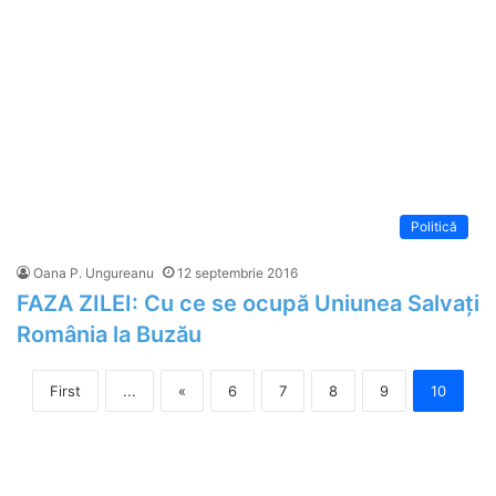
Politică
Oana P. Ungureanu
12 septembrie 2016
FAZA ZILEI: Cu ce se ocupă Uniunea Salvați
România la Buzău
First
...
«
6
7
8
9
10