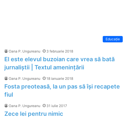
Educaţie
Oana P. Ungureanu
3 februarie 2018
El este elevul buzoian care vrea să bată
jurnaliștii | Textul amenințării
Oana P. Ungureanu
18 ianuarie 2018
Fosta preoteasă, la un pas să își recapete
fiul
Oana P. Ungureanu
31 iulie 2017
Zece lei pentru nimic