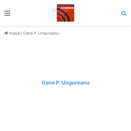
Meniu
C
Acasă
/
Oana P. Ungureanu
Oana P. Ungureanu