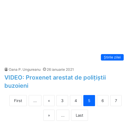
Știrile zilei
Oana P. Ungureanu
26 ianuarie 2021
VIDEO: Proxenet arestat de polițiștii
buzoieni
First
...
«
3
4
5
6
7
»
...
Last