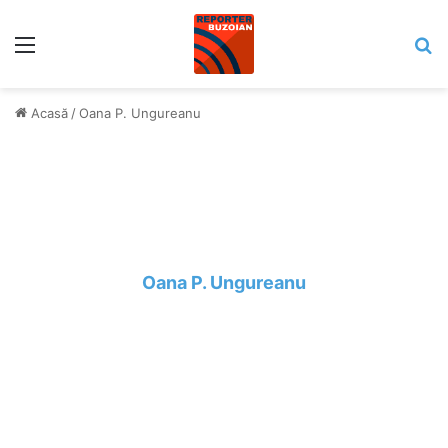
Meniu
C
Acasă
/
Oana P. Ungureanu
Oana P. Ungureanu