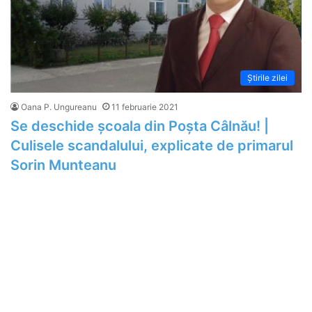
Știrile zilei
Oana P. Ungureanu
11 februarie 2021
Se deschide școala din Poșta Câlnău! |
Culisele scandalului, explicate de primarul
Sorin Munteanu