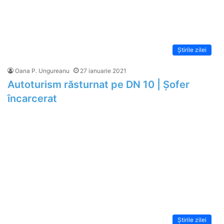
Știrile zilei
Oana P. Ungureanu
27 ianuarie 2021
Autoturism răsturnat pe DN 10 | Șofer
încarcerat
Știrile zilei