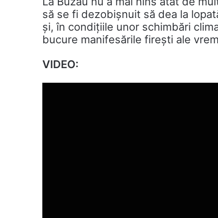
La Buzău nu a mai nins atât de mult 
să se fi dezobișnuit să dea la lopat
și, în condițiile unor schimbări clim
bucure manifesările firești ale vremi
VIDEO: