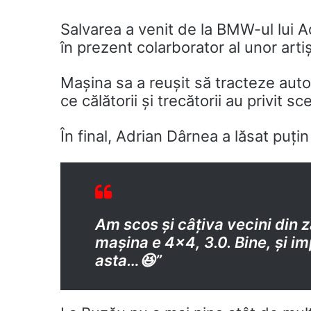
Salvarea a venit de la BMW-ul lui A
în prezent colarborator al unor artiș
Mașina sa a reușit să tracteze auto
ce călătorii și trecătorii au privit sc
În final, Adrian Dârnea a lăsat puț
Am scos și câțiva vecini din
mașina e 4×4, 3.0. Bine, și i
asta…😆”