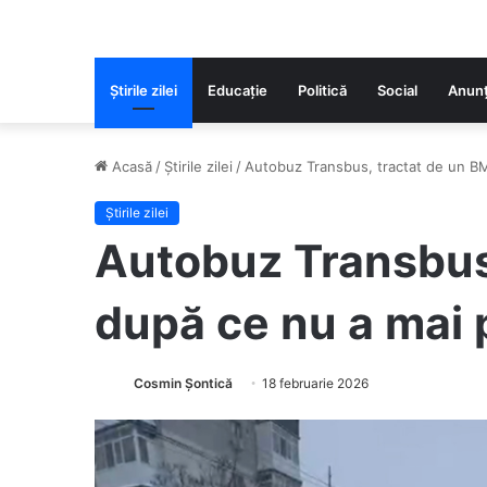
Știrile zilei
Educaţie
Politică
Social
Anunț
Acasă
/
Știrile zilei
/
Autobuz Transbus, tractat de un BM
Știrile zilei
Autobuz Transbus
după ce nu a mai 
Cosmin Șontică
18 februarie 2026