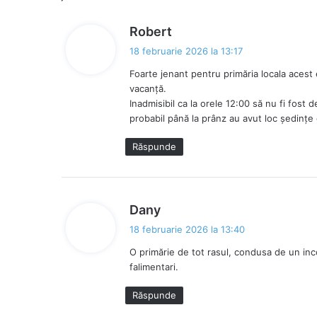
s
Robert
p
18 februarie 2026 la 13:17
u
Foarte jenant pentru primăria locala acest 
n
vacanță.
e
Inadmisibil ca la orele 12:00 să nu fi fost 
:
probabil până la prânz au avut loc ședințe
Răspunde
s
Dany
p
18 februarie 2026 la 13:40
u
O primărie de tot rasul, condusa de un inc
n
falimentari.
e
:
Răspunde