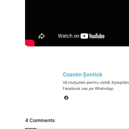
Cosmin Șontică
Vă mulțumim pentru vizită! Așteptăm
Facebook sau pe WhatsApp.
Fa
ce
bo
ok
4 Comments