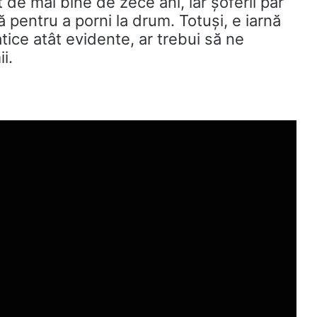
de mai bine de zece ani, iar șoferii par
ă pentru a porni la drum. Totuși, e iarnă
atice atât evidente, ar trebui să ne
i.