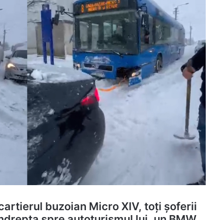
cartierul buzoian Micro XIV, toți șoferii
îndrepta spre autoturismul lui, un BMW.