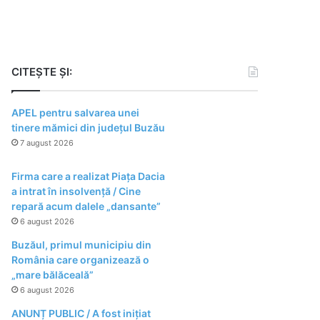
CITEȘTE ȘI:
APEL pentru salvarea unei
tinere mămici din județul Buzău
7 august 2026
Firma care a realizat Piața Dacia
a intrat în insolvență / Cine
repară acum dalele „dansante”
6 august 2026
Buzăul, primul municipiu din
România care organizează o
„mare bălăceală”
6 august 2026
ANUNȚ PUBLIC / A fost inițiat