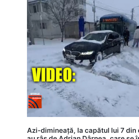
Azi-dimineață, la capătul lui 7 din 
au râs de Adrian Dârnea, care se 