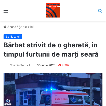
Meniu
C
Acasă
/
Știrile zilei
Știrile zilei
Bărbat strivit de o gheretă, în
timpul furtunii de marți seară
Cosmin Șontică
30 iunie 2026
4.269