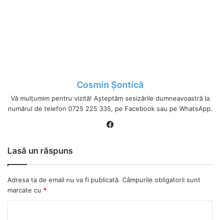
Cosmin Șontică
Vă mulțumim pentru vizită! Așteptăm sesizările dumneavoastră la
numărul de telefon 0725 225 335, pe Facebook sau pe WhatsApp.
Fa
ce
bo
Lasă un răspuns
ok
Adresa ta de email nu va fi publicată.
Câmpurile obligatorii sunt
marcate cu
*
C