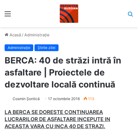
Meniu
C
Acasă
/
Administrație
Administrație
Știrile zilei
BERCA: 40 de străzi intră în
asfaltare | Proiectele de
dezvoltare locală continuă
Cosmin Șontică
17 octombrie 2016
113
LA BERCA SE DORESTE CONTINUAREA
LUCRARILOR DE ASFALTARE INCEPUTE IN
ACEASTA VARA CU INCA 40 DE STRAZI.