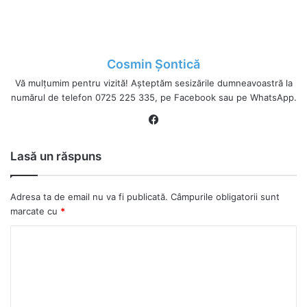
Cosmin Șontică
Vă mulțumim pentru vizită! Așteptăm sesizările dumneavoastră la
numărul de telefon 0725 225 335, pe Facebook sau pe WhatsApp.
Fa
ce
bo
Lasă un răspuns
ok
Adresa ta de email nu va fi publicată.
Câmpurile obligatorii sunt
marcate cu
*
C
o
m
e