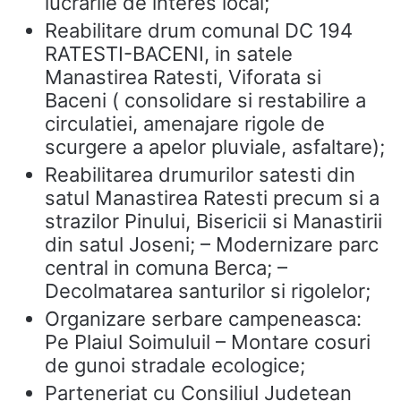
lucrarile de interes local;
Reabilitare drum comunal DC 194
RATESTI-BACENI, in satele
Manastirea Ratesti, Viforata si
Baceni ( consolidare si restabilire a
circulatiei, amenajare rigole de
scurgere a apelor pluviale, asfaltare);
Reabilitarea drumurilor satesti din
satul Manastirea Ratesti precum si a
strazilor Pinului, Bisericii si Manastirii
din satul Joseni; – Modernizare parc
central in comuna Berca; –
Decolmatarea santurilor si rigolelor;
Organizare serbare campeneasca:
Pe Plaiul Soimuluil – Montare cosuri
de gunoi stradale ecologice;
Parteneriat cu Consiliul Judetean