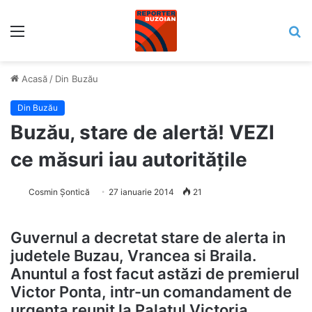
Meniu
C
Acasă
/
Din Buzău
Din Buzău
Buzău, stare de alertă! VEZI
ce măsuri iau autoritățile
Cosmin Șontică
27 ianuarie 2014
21
Guvernul a decretat stare de alerta in
judetele Buzau, Vrancea si Braila.
Anuntul a fost facut astăzi de premierul
Victor Ponta, intr-un comandament de
urgenta reunit la Palatul Victoria.