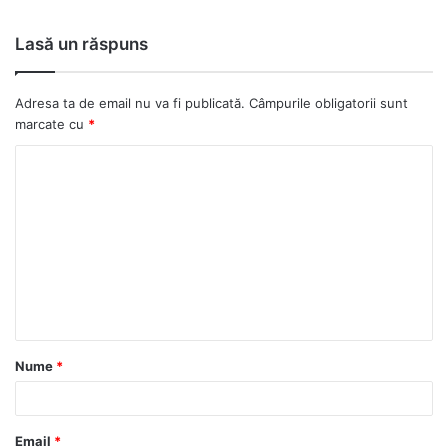
ce
bo
Lasă un răspuns
ok
Adresa ta de email nu va fi publicată.
Câmpurile obligatorii sunt
marcate cu
*
C
o
m
e
n
t
a
Nume
*
r
i
u
Email
*