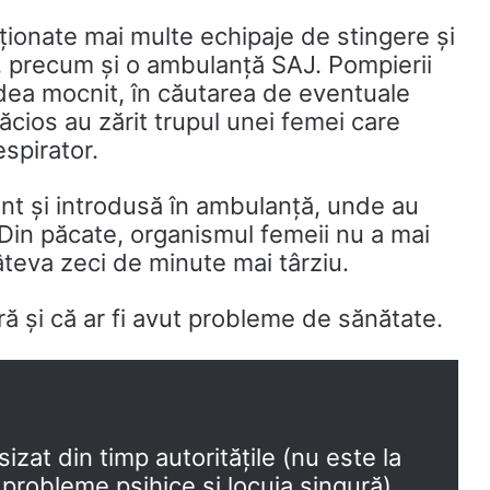
ecționate mai multe echipaje de stingere și
, precum și o ambulanță SAJ. Pompierii
dea mocnit, în căutarea de eventuale
ăcios au zărit trupul unei femei care
spirator.
nt și introdusă în ambulanță, unde au
Din păcate, organismul femeii nu a mai
teva zeci de minute mai târziu.
ră și că ar fi avut probleme de sănătate.
izat din timp autoritățile (nu este la
probleme psihice și locuia singură)