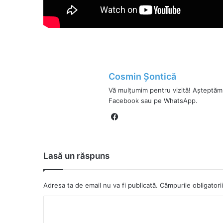
Cosmin Șontică
Vă mulțumim pentru vizită! Așteptăm
Facebook sau pe WhatsApp.
Fa
ce
bo
ok
Lasă un răspuns
Adresa ta de email nu va fi publicată.
Câmpurile obligator
C
o