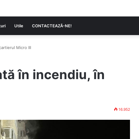
uri
Utile
CONTACTEAZĂ-NE!
rtierul Micro III
ă în incendiu, în
16.952