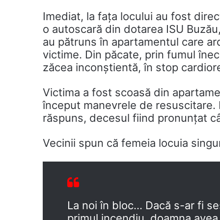
Imediat, la fața locului au fost dir
o autoscară din dotarea ISU Buzău
au pătruns în apartamentul care ar
victime. Din păcate, prin fumul înec
zăcea inconștientă, în stop cardiore
Victima a fost scoasă din apartame
început manevrele de resuscitare. 
răspuns, decesul fiind pronunțat câ
Vecinii spun că femeia locuia singu
La noi în bloc… Dacă s-ar fi ses
primul incendiu, doamna avea 