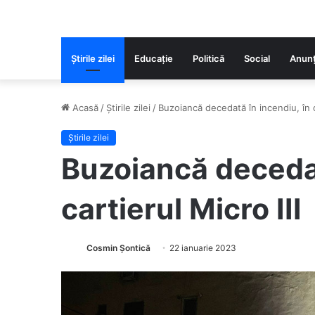
Știrile zilei
Educaţie
Politică
Social
Anunț
Acasă
/
Știrile zilei
/
Buzoiancă decedată în incendiu, în ca
Știrile zilei
Buzoiancă decedat
cartierul Micro III
Cosmin Șontică
22 ianuarie 2023