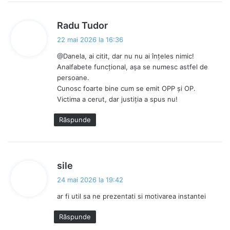
s
Radu Tudor
p
22 mai 2026 la 16:36
u
@Danela, ai citit, dar nu nu ai înțeles nimic!
n
Analfabete funcțional, așa se numesc astfel de
e
persoane.
:
Cunosc foarte bine cum se emit OPP și OP.
Victima a cerut, dar justiția a spus nu!
Răspunde
s
sile
p
24 mai 2026 la 19:42
u
ar fi util sa ne prezentati si motivarea instantei
n
e
Răspunde
: