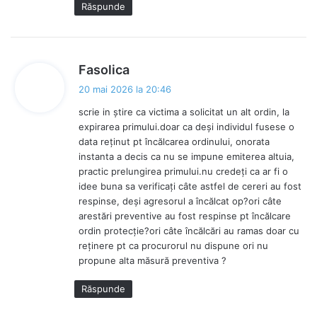
Răspunde
s
Fasolica
p
20 mai 2026 la 20:46
u
scrie in știre ca victima a solicitat un alt ordin, la
n
expirarea primului.doar ca deși individul fusese o
e
data reținut pt încălcarea ordinului, onorata
:
instanta a decis ca nu se impune emiterea altuia,
practic prelungirea primului.nu credeți ca ar fi o
idee buna sa verificați câte astfel de cereri au fost
respinse, deși agresorul a încălcat op?ori câte
arestări preventive au fost respinse pt încălcare
ordin protecție?ori câte încălcări au ramas doar cu
reținere pt ca procurorul nu dispune ori nu
propune alta măsură preventiva ?
Răspunde