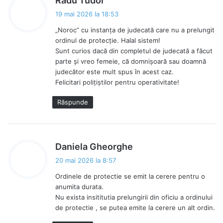
Radu Tudor
p
19 mai 2026 la 18:53
u
„Noroc” cu instanța de judecată care nu a prelungit
n
ordinul de protecție. Halal sistem!
e
Sunt curios dacă din completul de judecată a făcut
:
parte și vreo femeie, că domnișoară sau doamnă
judecător este mult spus în acest caz.
Felicitari polițiștilor pentru operativitate!
Răspunde
s
Daniela Gheorghe
p
20 mai 2026 la 8:57
u
Ordinele de protectie se emit la cerere pentru o
n
anumita durata.
e
Nu exista insititutia prelungirii din oficiu a ordinului
:
de protectie , se putea emite la cerere un alt ordin.