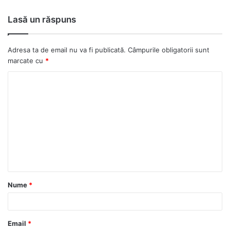
Lasă un răspuns
Adresa ta de email nu va fi publicată.
Câmpurile obligatorii sunt
marcate cu
*
C
o
m
e
n
t
a
Nume
*
r
i
u
Email
*