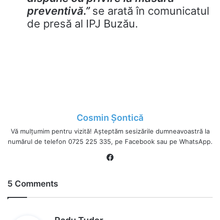
preventivă.”
se arată în comunicatul
de presă al IPJ Buzău.
Cosmin Șontică
Vă mulțumim pentru vizită! Așteptăm sesizările dumneavoastră la
numărul de telefon 0725 225 335, pe Facebook sau pe WhatsApp.
Fa
ce
bo
5 Comments
ok
s