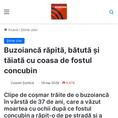
Meniu
C
Acasă
/
Știrile zilei
Știrile zilei
Buzoiancă răpită, bătută și
tăiată cu coasa de fostul
concubin
Cosmin Șontică
19 mai 2026
9.476
Clipe de coșmar trăite de o buzoiancă
în vârstă de 37 de ani, care a văzut
moartea cu ochii după ce fostul
concubin a răpit-o de pe stradă și a