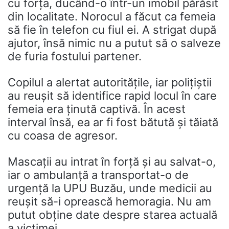
cu forța, ducând-o într-un imobil părăsit
din localitate. Norocul a făcut ca femeia
să fie în telefon cu fiul ei. A strigat după
ajutor, însă nimic nu a putut să o salveze
de furia fostului partener.
Copilul a alertat autoritățile, iar polițiștii
au reușit să identifice rapid locul în care
femeia era ținută captivă. În acest
interval însă, ea ar fi fost bătută și tăiată
cu coasa de agresor.
Mascații au intrat în forță și au salvat-o,
iar o ambulanță a transportat-o de
urgență la UPU Buzău, unde medicii au
reușit să-i oprească hemoragia. Nu am
putut obține date despre starea actuală
a victimei.