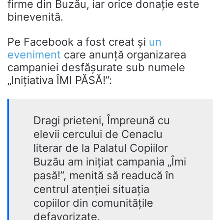
firme din Buzău, iar orice donație este
binevenită.
Pe Facebook a fost creat și
un
eveniment
care anunță organizarea
campaniei desfășurate sub numele
„Inițiativa ÎMI PĂSĂ!”:
Dragi prieteni, Împreună cu
elevii cercului de Cenaclu
literar de la Palatul Copiilor
Buzău am inițiat campania „Îmi
pasă!”, menită să readucă în
centrul atenției situația
copiilor din comunitățile
defavorizate.