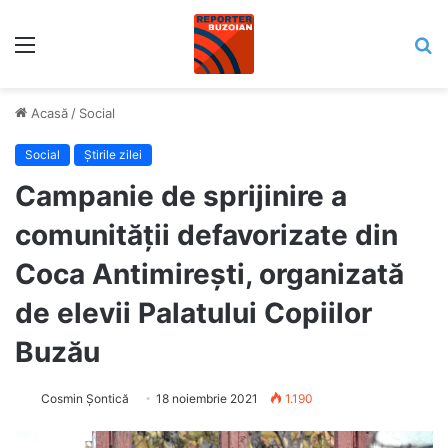
Meniu
C
Acasă
/
Social
Social
Știrile zilei
Campanie de sprijinire a
comunității defavorizate din
Coca Antimirești, organizată
de elevii Palatului Copiilor
Buzău
Cosmin Șontică
18 noiembrie 2021
1.190