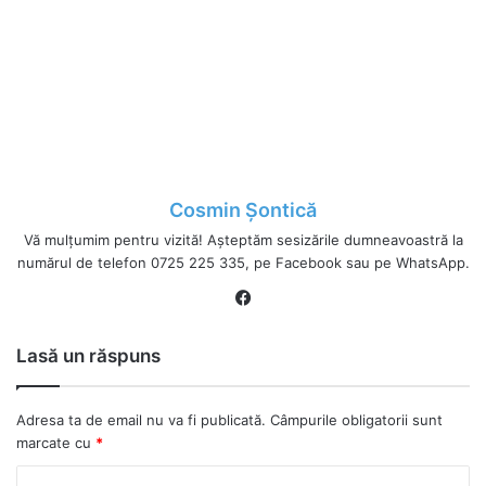
Cosmin Șontică
Vă mulțumim pentru vizită! Așteptăm sesizările dumneavoastră la
numărul de telefon 0725 225 335, pe Facebook sau pe WhatsApp.
Fa
ce
bo
Lasă un răspuns
ok
Adresa ta de email nu va fi publicată.
Câmpurile obligatorii sunt
marcate cu
*
C