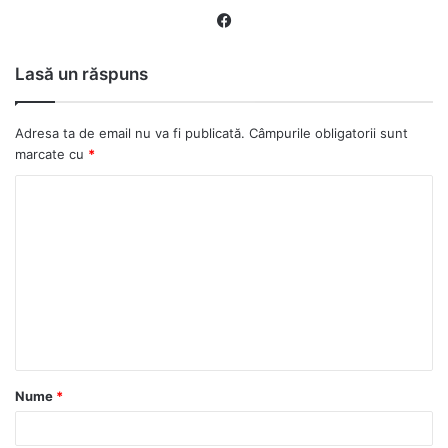
Fa
ce
bo
Lasă un răspuns
ok
Adresa ta de email nu va fi publicată.
Câmpurile obligatorii sunt
marcate cu
*
C
o
m
e
n
t
a
Nume
*
r
i