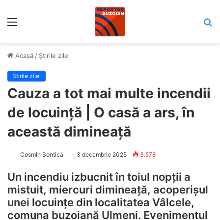
Meniu
C
Acasă
/
Știrile zilei
Știrile zilei
Cauza a tot mai multe incendii
de locuință | O casă a ars, în
această dimineață
Cosmin Șontică
3 decembrie 2025
3.578
Un incendiu izbucnit în toiul nopții a
mistuit, miercuri dimineață, acoperișul
unei locuințe din localitatea Vâlcele,
comuna buzoiană Ulmeni. Evenimentul