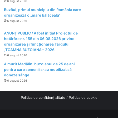
6 august 2026
Buzăul, primul municipiu din România care
organizează o „mare bălăceală”
6 august 2026
ANUNȚ PUBLIC / A fost inițiat Proiectul de
hotărâre nr. 155 din 06.08.2026 privind
organizarea şi funcţionarea Târgului
„TOAMNA BUZOIANĂ – 2026
6 august 2026
A murit Mădălin, buzoianul de 25 de ani
pentru care semenii s-au mobilizat să
doneze sânge
6 august 2026
Politica de confidențialitate
/
Politica de cookie