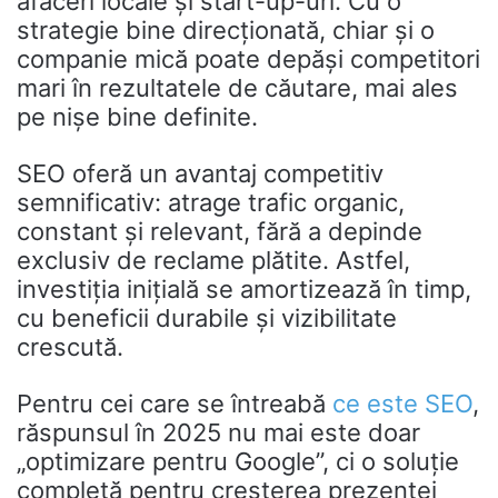
afaceri locale și start-up-uri. Cu o
strategie bine direcționată, chiar și o
companie mică poate depăși competitori
mari în rezultatele de căutare, mai ales
pe nișe bine definite.
SEO oferă un avantaj competitiv
semnificativ: atrage trafic organic,
constant și relevant, fără a depinde
exclusiv de reclame plătite. Astfel,
investiția inițială se amortizează în timp,
cu beneficii durabile și vizibilitate
crescută.
Pentru cei care se întreabă
ce este SEO
,
răspunsul în 2025 nu mai este doar
„optimizare pentru Google”, ci o soluție
completă pentru creșterea prezenței