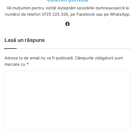
Vă mulțumim pentru vizită! Așteptăm sesizările dumneavoastră la
numărul de telefon 0725 225 335, pe Facebook sau pe WhatsApp.
Fa
ce
bo
Lasă un răspuns
ok
Adresa ta de email nu va fi publicată.
Câmpurile obligatorii sunt
marcate cu
*
C
o
m
e
n
t
a