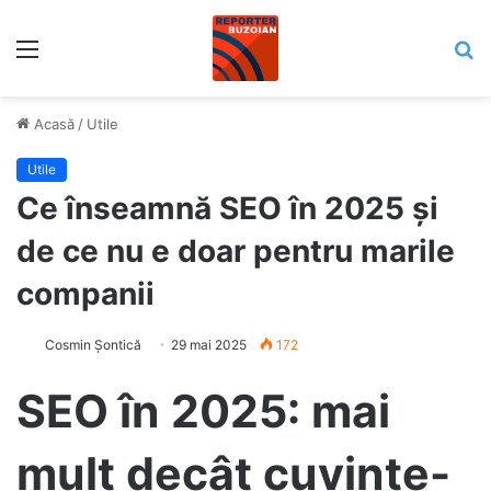
Meniu
C
Acasă
/
Utile
Utile
Ce înseamnă SEO în 2025 și
de ce nu e doar pentru marile
companii
Cosmin Șontică
29 mai 2025
172
SEO în 2025: mai
mult decât cuvinte-