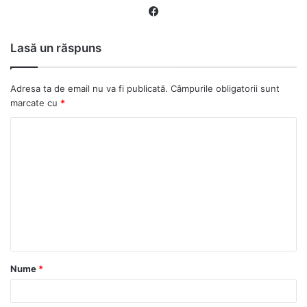
Fa
ce
bo
Lasă un răspuns
ok
Adresa ta de email nu va fi publicată.
Câmpurile obligatorii sunt
marcate cu
*
C
o
m
e
n
t
a
Nume
*
r
i