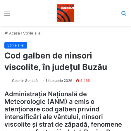
Meniu
C
Acasă
/
Știrile zilei
Știrile zilei
Cod galben de ninsori
viscolite, în județul Buzău
Cosmin Șontică
1 februarie 2026
4.455
Administrația Națională de
Meteorologie (ANM) a emis o
atenționare cod galben privind
intensificări ale vântului, ninsori
viscolite și strat de zăpadă, fenomene