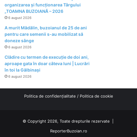
organizarea şi funcţionarea Târgului
„TOAMNA BUZOIANĂ – 2026
6 august 2026
A murit Mădălin, buzoianul de 25 de ani
pentru care semenii s-au mobilizat să
doneze sânge
6 august 2026
Clădire cu termen de execuție de doi ani,
aproape gata în doar câteva luni | Lucrări
în toi la Gălbinași
6 august 2026
Politica de confidențialitate
/
Politica de cookie
© Copyright 2026, Toate drepturile rezervate |
ReporterBuzoian.ro