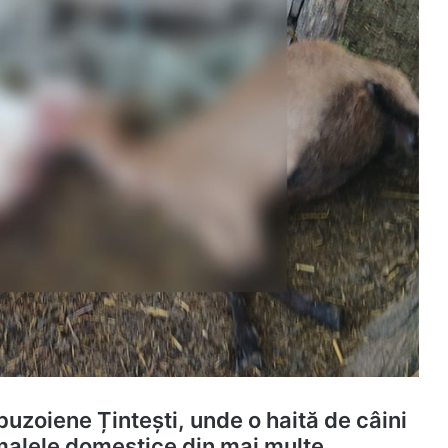
buzoiene Țintești, unde o haită de câini
nimalele domestice din mai multe