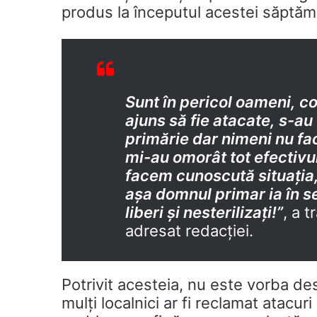
produs la începutul acestei săptămâ
Sunt în pericol oameni, co
ajuns să fie atacate, s-au
primărie dar nimeni nu fa
mi-au omorât tot efectivul
facem cunoscută situația,
așa domnul primar ia în s
liberi și nesterilizați!”
, a 
adresat redacției.
Potrivit acesteia, nu este vorba des
mulți localnici ar fi reclamat atacu