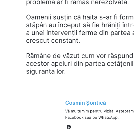
problema ar fi rămas nerezolvată.
Oamenii susțin că haita s-ar fi form
stăpân au început să fie hrăniți într
a unei intervenții ferme din partea a
crescut constant.
Rămâne de văzut cum vor răspunde 
acestor apeluri din partea cetățeni
siguranța lor.
Cosmin Șontică
Vă mulțumim pentru vizită! Așteptăm
Facebook sau pe WhatsApp.
Fa