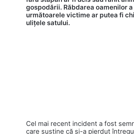
gospodării. Răbdarea oamenilor a a
următoarele victime ar putea fi ch
ulițele satului.
Cel mai recent incident a fost semn
care susține că și-a pierdut întregu