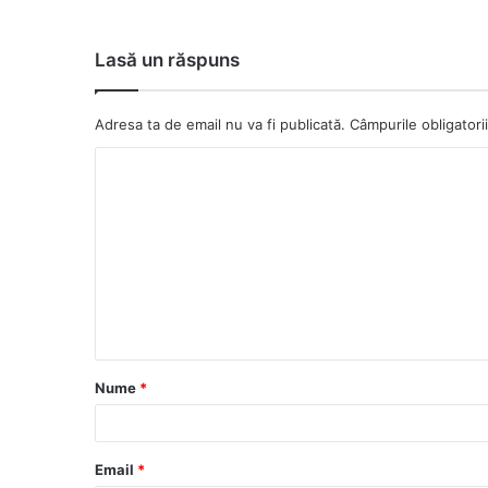
ce
bo
ok
Lasă un răspuns
Adresa ta de email nu va fi publicată.
Câmpurile obligator
C
o
m
e
n
t
a
Nume
*
r
i
u
Email
*