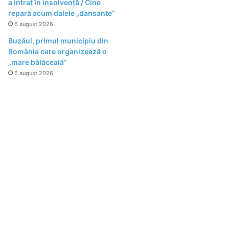
a intrat în insolvență / Cine
repară acum dalele „dansante”
6 august 2026
Buzăul, primul municipiu din
România care organizează o
„mare bălăceală”
6 august 2026