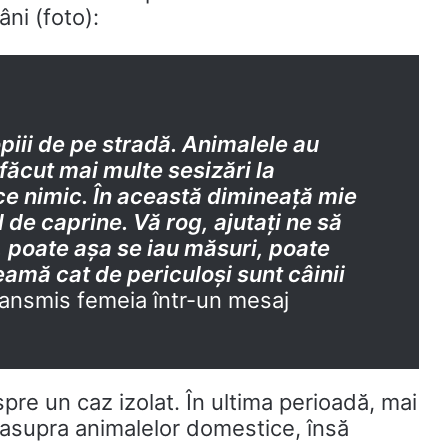
ni (foto):
piii de pe stradă. Animalele au
 făcut mai multe sesizări la
ce nimic. În această dimineață mie
 de caprine. Vă rog, ajutați ne să
 poate așa se iau măsuri, poate
eamă cat de periculoși sunt câinii
transmis femeia într-un mesaj
pre un caz izolat. În ultima perioadă, mai
ri asupra animalelor domestice, însă