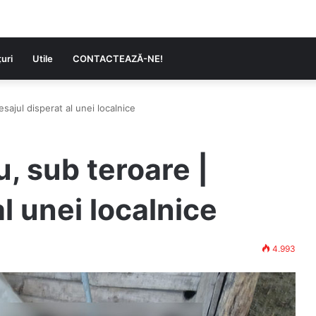
uri
Utile
CONTACTEAZĂ-NE!
ajul disperat al unei localnice
 sub teroare |
l unei localnice
4.993