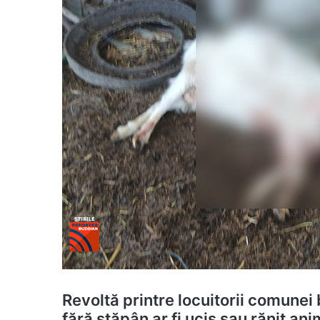
Revoltă printre locuitorii comunei 
fără stăpân ar fi ucis sau rănit a