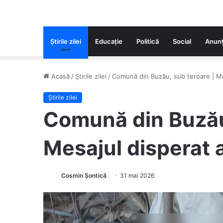
Știrile zilei
Educaţie
Politică
Social
Anunț
Acasă
/
Știrile zilei
/
Comună din Buzău, sub teroare | Mes
Știrile zilei
Comună din Buzău,
Mesajul disperat a
Cosmin Șontică
31 mai 2026