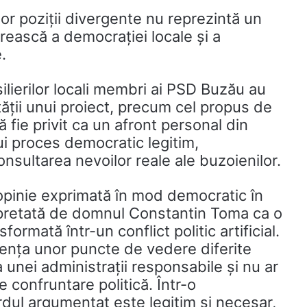
unor poziții divergente nu reprezintă un
firească a democrației locale și a
.
ilierilor locali membri ai PSD Buzău au
tății unui proiect, precum cel propus de
 fie privit ca un afront personal din
ui proces democratic legitim,
sultarea nevoilor reale ale buzoienilor.
opinie exprimată în mod democratic în
erpretată de domnul Constantin Toma ca o
ormată într-un conflict politic artificial.
ența unor puncte de vedere diferite
unei administrații responsabile și nu ar
 confruntare politică. Într-o
dul argumentat este legitim și necesar,