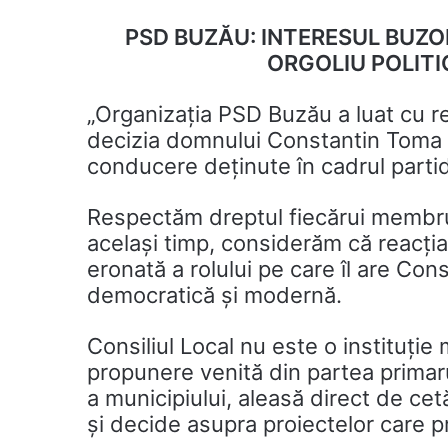
PSD BUZĂU: INTERESUL BUZOI
ORGOLIU POLITI
„Organizația PSD Buzău a luat cu re
decizia domnului Constantin Toma d
conducere deținute în cadrul partid
Respectăm dreptul fiecărui membru de
același timp, considerăm că reacția
eronată a rolului pe care îl are Cons
democratică și modernă.
Consiliul Local nu este o instituție
propunere venită din partea primarul
a municipiului, aleasă direct de ce
și decide asupra proiectelor care p