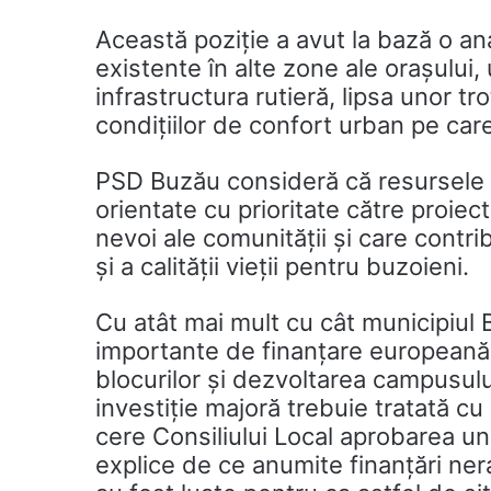
Această poziție a avut la bază o anal
existente în alte zone ale orașului
infrastructura rutieră, lipsa unor tr
condițiilor de confort urban pe care
PSD Buzău consideră că resursele f
orientate cu prioritate către proie
nevoi ale comunității și care contri
şi a calității vieții pentru buzoieni.
Cu atât mai mult cu cât municipiul B
importante de finanțare europeană 
blocurilor și dezvoltarea campusulu
investiție majoră trebuie tratată c
cere Consiliului Local aprobarea uno
explice de ce anumite finanțări ner