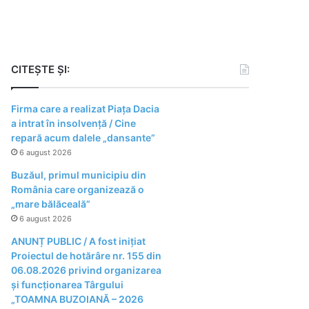
CITEȘTE ȘI:
Firma care a realizat Piața Dacia
a intrat în insolvență / Cine
repară acum dalele „dansante”
6 august 2026
Buzăul, primul municipiu din
România care organizează o
„mare bălăceală”
6 august 2026
ANUNȚ PUBLIC / A fost inițiat
Proiectul de hotărâre nr. 155 din
06.08.2026 privind organizarea
şi funcţionarea Târgului
„TOAMNA BUZOIANĂ – 2026