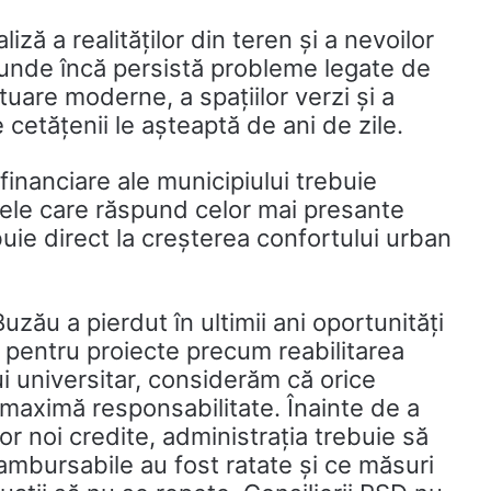
iză a realităților din teren și a nevoilor
, unde încă persistă probleme legate de
otuare moderne, a spațiilor verzi și a
 cetățenii le așteaptă de ani de zile.
inanciare ale municipiului trebuie
ctele care răspund celor mai presante
buie direct la creșterea confortului urban
uzău a pierdut în ultimii ani oportunități
pentru proiecte precum reabilitarea
i universitar, considerăm că orice
u maximă responsabilitate. Înainte de a
r noi credite, administrația trebuie să
ambursabile au fost ratate și ce măsuri