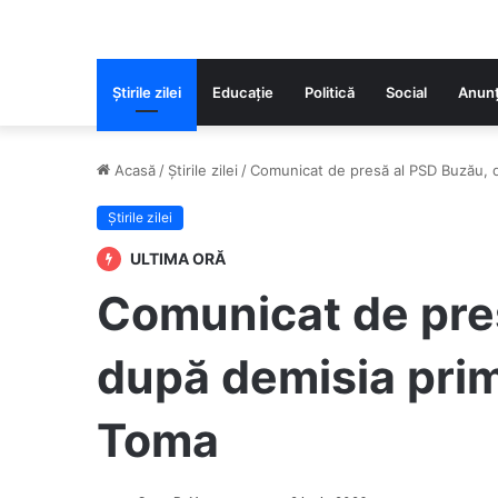
Știrile zilei
Educaţie
Politică
Social
Anunț
Acasă
/
Știrile zilei
/
Comunicat de presă al PSD Buzău, 
Știrile zilei
ULTIMA ORĂ
Comunicat de pre
după demisia prim
Toma