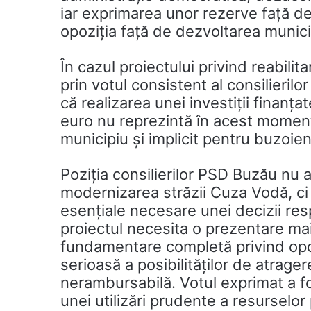
iar exprimarea unor rezerve față d
opoziția față de dezvoltarea municip
În cazul proiectului privind reabilit
prin votul consistent al consilierilo
că realizarea unei investiții finanța
euro nu reprezintă în acest moment
municipiu şi implicit pentru buzoien
Poziția consilierilor PSD Buzău nu 
modernizarea străzii Cuza Vodă, ci s
esențiale necesare unei decizii resp
proiectul necesita o prezentare mai d
fundamentare completă privind oport
serioasă a posibilităților de atrage
nerambursabilă. Votul exprimat a fo
unei utilizări prudente a resurselor 