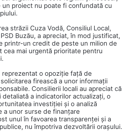
e un proiect nu poate fi confundată cu
iului.
area străzii Cuza Vodă, Consiliul Local,
r PSD Buzău, a apreciat, în mod justificat,
te printr-un credit de peste un milion de
 cea mai urgentă prioritate pentru
i.
a reprezentat o opoziție față de
olicitarea firească a unor informații
onsabile. Consilierii locali au apreciat că
etaliată a indicatorilor actualizați, o
unitatea investiției și o analiză
re a unor surse de finanțare
st unul în favoarea transparenței și a
publice, nu împotriva dezvoltării orașului.