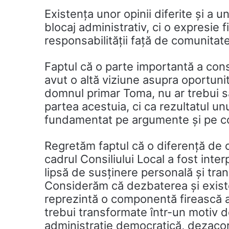
Existența unor opinii diferite și a 
blocaj administrativ, ci o expresie 
responsabilității față de comunitate
Faptul că o parte importantă a cons
avut o altă viziune asupra oportuni
domnul primar Toma, nu ar trebui să
partea acestuia, ci ca rezultatul un
fundamentat pe argumente și pe con
Regretăm faptul că o diferență de 
cadrul Consiliului Local a fost int
lipsă de susținere personală și transf
Considerăm că dezbaterea și exist
reprezintă o componentă firească a 
trebui transformate într-un motiv de
administrație democratică, dezacor