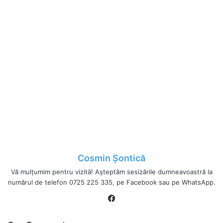
Cosmin Șontică
Vă mulțumim pentru vizită! Așteptăm sesizările dumneavoastră la
numărul de telefon 0725 225 335, pe Facebook sau pe WhatsApp.
Fa
ce
bo