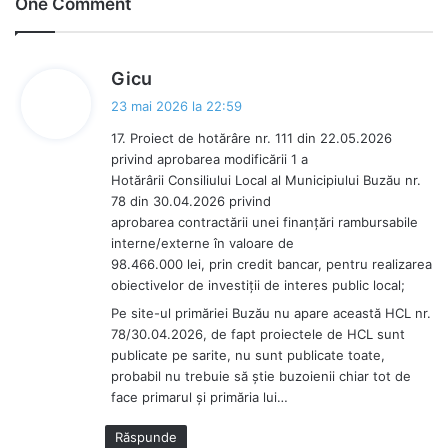
One Comment
ok
s
Gicu
p
23 mai 2026 la 22:59
u
17. Proiect de hotărâre nr. 111 din 22.05.2026
n
privind aprobarea modificării 1 a
e
Hotărârii Consiliului Local al Municipiului Buzău nr.
:
78 din 30.04.2026 privind
aprobarea contractării unei finanţări rambursabile
interne/externe în valoare de
98.466.000 lei, prin credit bancar, pentru realizarea
obiectivelor de investiții de interes public local;
Pe site-ul primăriei Buzău nu apare această HCL nr.
78/30.04.2026, de fapt proiectele de HCL sunt
publicate pe sarite, nu sunt publicate toate,
probabil nu trebuie să știe buzoienii chiar tot de
face primarul și primăria lui…
Răspunde