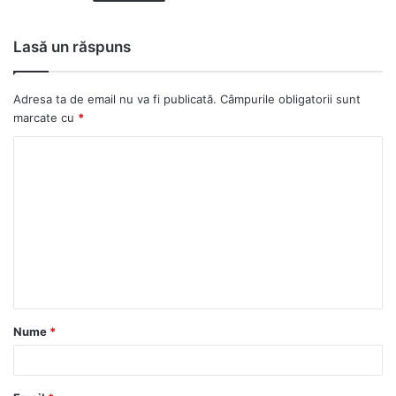
Lasă un răspuns
Adresa ta de email nu va fi publicată.
Câmpurile obligatorii sunt
marcate cu
*
C
o
m
e
n
t
a
Nume
*
r
i
u