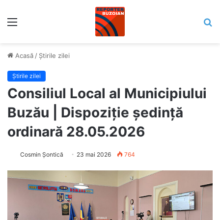
Meniu
C
Acasă
/
Știrile zilei
Știrile zilei
Consiliul Local al Municipiului
Buzău | Dispoziție ședință
ordinară 28.05.2026
Cosmin Șontică
23 mai 2026
764