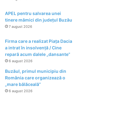
APEL pentru salvarea unei
tinere mămici din județul Buzău
7 august 2026
Firma care a realizat Piața Dacia
a intrat în insolvență / Cine
repară acum dalele „dansante”
6 august 2026
Buzăul, primul municipiu din
România care organizează o
„mare bălăceală”
6 august 2026