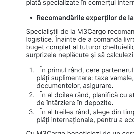
plată specializate în comerțul inter
Recomandările experților de la
Specialiștii de la M3Cargo recoman
logistice. Înainte de a comanda liv
buget complet al tuturor cheltuielilo
surprizele neplăcute și să calculezi 
În primul rând, cere partenerului
plăți suplimentare: taxe vamale,
documentelor, asigurare.
În al doilea rând, planifică cu 
de întârziere în depozite.
În al treilea rând, alege din ti
plăți internaționale, pentru a ec
Cu M3Cargo beneficiezi de un cost d