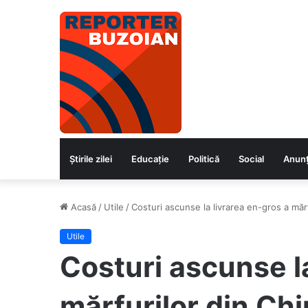
Știrile zilei
Educaţie
Politică
Social
Anunț
Acasă
/
Utile
/
Costuri ascunse la livrarea en-gros a mărf
Utile
Costuri ascunse la
mărfurilor din Chi