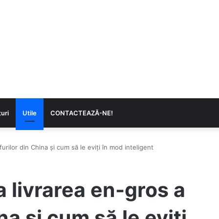
uri
Utile
CONTACTEAZĂ-NE!
urilor din China și cum să le eviți în mod inteligent
 livrarea en-gros a
na și cum să le eviți