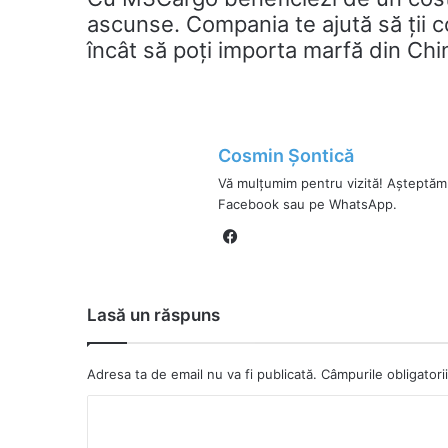
ascunse. Compania te ajută să ții co
încât să poți importa marfă din China
Cosmin Șontică
Vă mulțumim pentru vizită! Așteptăm
Facebook sau pe WhatsApp.
Fa
ce
bo
ok
Lasă un răspuns
Adresa ta de email nu va fi publicată.
Câmpurile obligator
C
o