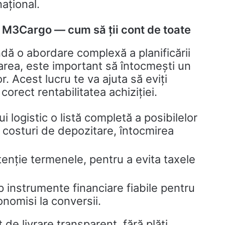
național.
 M3Cargo — cum să ții cont de toate
dă o abordare complexă a planificării
rarea, este important să întocmești un
r. Acest lucru te va ajuta să eviți
corect rentabilitatea achiziției.
 logistic o listă completă a posibilelor
 costuri de depozitare, întocmirea
atenție termenele, pentru a evita taxele
mp instrumente financiare fiabile pentru
onomisi la conversii.
e livrare transparent, fără plăți