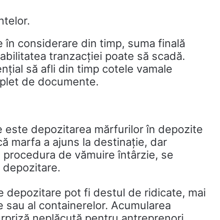
telor.
e în considerare din timp, suma finală
tabilitatea tranzacției poate să scadă.
nțial să afli din timp cotele vamale
mplet de documente.
e este depozitarea mărfurilor în depozite
ă marfa a ajuns la destinație, dar
 procedura de vămuire întârzie, se
 depozitare.
de depozitare pot fi destul de ridicate, mai
e sau al containerelor. Acumularea
rpriză neplăcută pentru antreprenori.