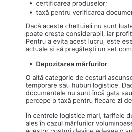
certificarea produselor;
taxă pentru verificarea documen
Dacă aceste cheltuieli nu sunt luat
poate crește considerabil, iar profi
Pentru a evita acest lucru, este ese
actuale și să pregătești un set co
Depozitarea mărfurilor
O altă categorie de costuri ascuns
temporare sau huburi logistice. Dac
documentele nu sunt încă gata sau
percepe o taxă pentru fiecare zi de
În centrele logistice mari, tarifele 
ales în cazul mărfurilor voluminoas
acestor costuri devine adesea o su