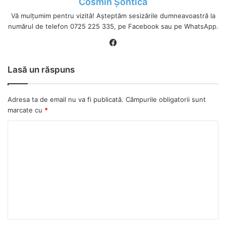
Cosmin Șontică
Vă mulțumim pentru vizită! Așteptăm sesizările dumneavoastră la
numărul de telefon 0725 225 335, pe Facebook sau pe WhatsApp.
Fa
ce
bo
Lasă un răspuns
ok
Adresa ta de email nu va fi publicată.
Câmpurile obligatorii sunt
marcate cu
*
C
o
m
e
n
t
a