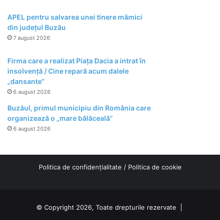
APEL pentru salvarea unei tinere mămici
din județul Buzău
7 august 2026
Firma care a realizat Piața Dacia a intrat în
insolvență / Cine repară acum dalele
„dansante”
6 august 2026
Buzăul, primul municipiu din România care
organizează o „mare bălăceală”
6 august 2026
Politica de confidențialitate
/
Politica de cookie
© Copyright 2026, Toate drepturile rezervate |