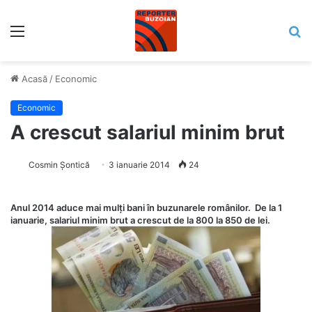
Meniu
C
Acasă
/
Economic
Economic
A crescut salariul minim brut
Cosmin Șontică
3 ianuarie 2014
24
Anul 2014 aduce mai mulți bani în buzunarele românilor. De la 1
ianuarie, salariul minim brut a crescut de la 800 la 850 de lei.