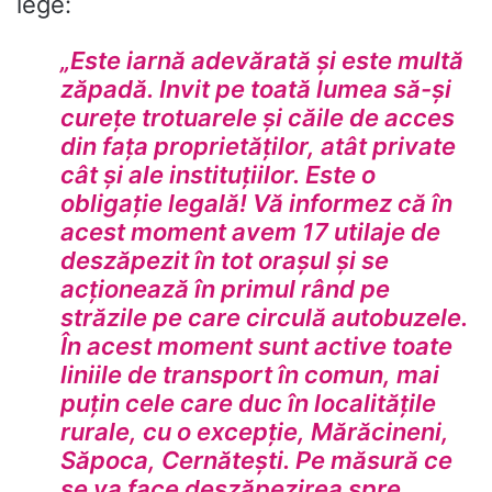
lege:
„Este iarnă adevărată și este multă
zăpadă. Invit pe toată lumea să-și
curețe trotuarele și căile de acces
din fața proprietăților, atât private
cât și ale instituțiilor. Este o
obligație legală! Vă informez că în
acest moment avem 17 utilaje de
deszăpezit în tot orașul și se
acționează în primul rând pe
străzile pe care circulă autobuzele.
În acest moment sunt active toate
liniile de transport în comun, mai
puțin cele care duc în localitățile
rurale, cu o excepție, Mărăcineni,
Săpoca, Cernătești. Pe măsură ce
se va face deszăpezirea spre