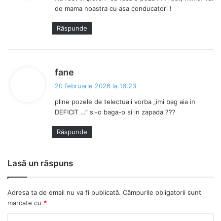
n
de mama noastra cu asa conducatori !
e
:
Răspunde
s
fane
p
20 februarie 2026 la 16:23
u
pline pozele de telectuali vorba „imi bag aia in
n
DEFICIT …” si-o baga-o si in zapada ???
e
:
Răspunde
Lasă un răspuns
Adresa ta de email nu va fi publicată.
Câmpurile obligatorii sunt
marcate cu
*
C