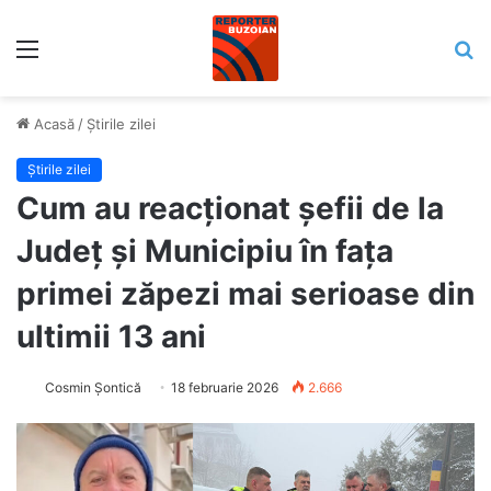
Meniu
C
Acasă
/
Știrile zilei
Știrile zilei
Cum au reacționat șefii de la
Județ și Municipiu în fața
primei zăpezi mai serioase din
ultimii 13 ani
Cosmin Șontică
18 februarie 2026
2.666