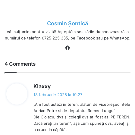
Cosmin Șontică
Vă mulțumim pentru vizită! Așteptăm sesizările dumneavoastră la
numărul de telefon 0725 225 335, pe Facebook sau pe WhatsApp.
Fa
ce
bo
4 Comments
ok
s
Klaxxy
p
18 februarie 2026 la 19:27
u
„Am fost astăzi în teren, alături de vicepreședintele
n
Adrian Petre și de deputatul Romeo Lungu”
e
Dle Ciolacu, dvs și colegii dvs ați fost azi PE TEREN.
:
Dacă erați „în teren”, așa cum spuneți dvs, aveați și
o cruce la căpătâi.