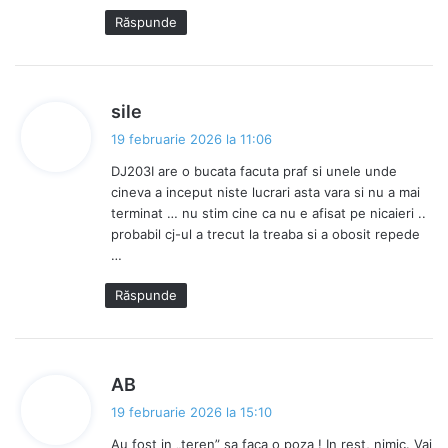
Răspunde
s
sile
p
19 februarie 2026 la 11:06
u
DJ203I are o bucata facuta praf si unele unde
n
cineva a inceput niste lucrari asta vara si nu a mai
e
terminat … nu stim cine ca nu e afisat pe nicaieri ..
:
probabil cj-ul a trecut la treaba si a obosit repede
…
Răspunde
s
AB
p
19 februarie 2026 la 15:10
u
Au fost in „teren” sa faca o poza ! In rest, nimic. Vai