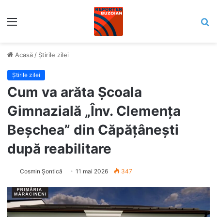
Meniu
C
Acasă
/
Știrile zilei
Știrile zilei
Cum va arăta Școala
Gimnazială „Înv. Clemența
Beșchea” din Căpățânești
după reabilitare
Cosmin Șontică
11 mai 2026
347