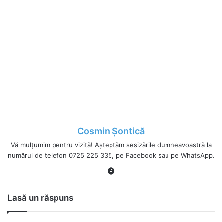
Cosmin Șontică
Vă mulțumim pentru vizită! Așteptăm sesizările dumneavoastră la
numărul de telefon 0725 225 335, pe Facebook sau pe WhatsApp.
Fa
ce
bo
Lasă un răspuns
ok