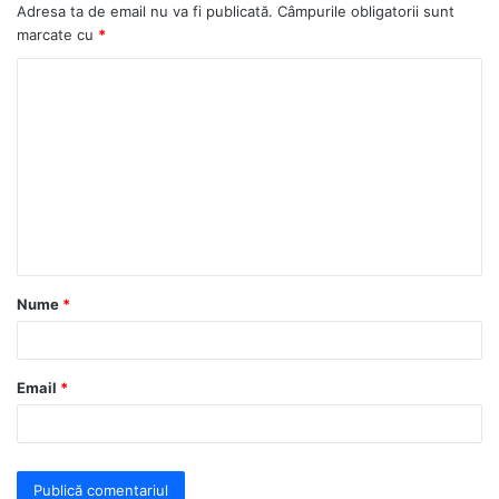
Adresa ta de email nu va fi publicată.
Câmpurile obligatorii sunt
marcate cu
*
C
o
m
e
n
t
a
Nume
*
r
i
u
Email
*
*