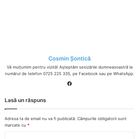
Cosmin Șontică
Vă mulțumim pentru vizită! Așteptăm sesizările dumneavoastră la
numărul de telefon 0725 225 335, pe Facebook sau pe WhatsApp.
Fa
ce
bo
Lasă un răspuns
ok
Adresa ta de email nu va fi publicată.
Câmpurile obligatorii sunt
marcate cu
*
C