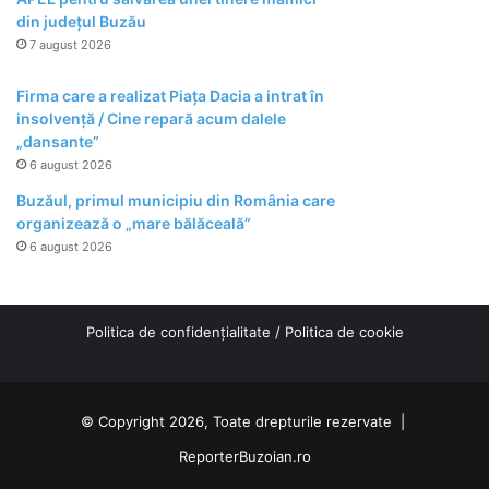
din județul Buzău
7 august 2026
Firma care a realizat Piața Dacia a intrat în
insolvență / Cine repară acum dalele
„dansante”
6 august 2026
Buzăul, primul municipiu din România care
organizează o „mare bălăceală”
6 august 2026
Politica de confidențialitate
/
Politica de cookie
© Copyright 2026, Toate drepturile rezervate |
ReporterBuzoian.ro