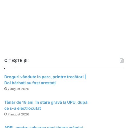
CITEȘTE ȘI:
Droguri vândute în parc, printre trecători |
Doi bărbați au fost arestați
7 august 2026
Tânăr de 18 ani, în stare gravă la UPU, după
ce s-a electrocutat
7 august 2026
APEL pentru salvarea unei tinere mămici