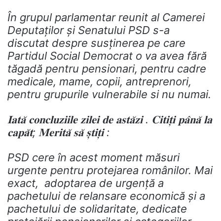
În grupul parlamentar reunit al Camerei
Deputaților și Senatului PSD s-a
discutat despre susținerea pe care
Partidul Social Democrat o va avea fără
tăgadă pentru pensionari, pentru cadre
medicale, mame, copii, antreprenori,
pentru grupurile vulnerabile si nu numai.
𝐈𝐚𝐭𝐚̆ 𝐜𝐨𝐧𝐜𝐥𝐮𝐳𝐢𝐢𝐥𝐞 𝐳𝐢𝐥𝐞𝐢 𝐝𝐞 𝐚𝐬𝐭𝐚̆𝐳𝐢 . 𝐂𝐢𝐭𝐢𝐭̦𝐢 𝐩𝐚̂𝐧𝐚̆ 𝐥𝐚
𝐜𝐚𝐩𝐚̆𝐭; 𝐌𝐞𝐫𝐢𝐭𝐚̆ 𝐬𝐚̆ 𝐬̦𝐭𝐢𝐭̦𝐢 :
PSD cere în acest moment măsuri
urgente pentru protejarea românilor. Mai
exact, adoptarea de urgență a
pachetului de relansare economică și a
pachetului de solidaritate, dedicate