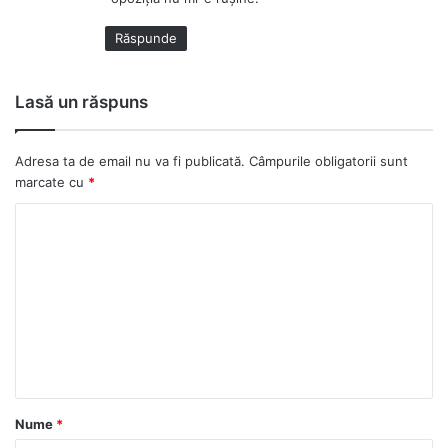
Răspunde
Lasă un răspuns
Adresa ta de email nu va fi publicată.
Câmpurile obligatorii sunt
marcate cu
*
C
o
m
e
n
t
a
Nume
*
r