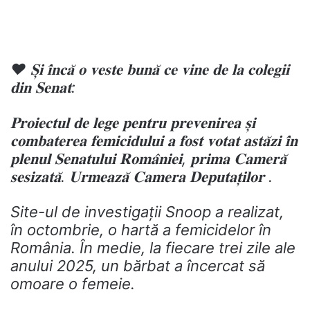
❤ 𝐒̦𝐢 𝐢̂𝐧𝐜𝐚̆ 𝐨 𝐯𝐞𝐬𝐭𝐞 𝐛𝐮𝐧𝐚̆ 𝐜𝐞 𝐯𝐢𝐧𝐞 𝐝𝐞 𝐥𝐚 𝐜𝐨𝐥𝐞𝐠𝐢𝐢
𝐝𝐢𝐧 𝐒𝐞𝐧𝐚𝐭:
𝐏𝐫𝐨𝐢𝐞𝐜𝐭𝐮𝐥 𝐝𝐞 𝐥𝐞𝐠𝐞 𝐩𝐞𝐧𝐭𝐫𝐮 𝐩𝐫𝐞𝐯𝐞𝐧𝐢𝐫𝐞𝐚 𝐬̦𝐢
𝐜𝐨𝐦𝐛𝐚𝐭𝐞𝐫𝐞𝐚 𝐟𝐞𝐦𝐢𝐜𝐢𝐝𝐮𝐥𝐮𝐢 𝐚 𝐟𝐨𝐬𝐭 𝐯𝐨𝐭𝐚𝐭 𝐚𝐬𝐭𝐚̆𝐳𝐢 𝐢̂𝐧
𝐩𝐥𝐞𝐧𝐮𝐥 𝐒𝐞𝐧𝐚𝐭𝐮𝐥𝐮𝐢 𝐑𝐨𝐦𝐚̂𝐧𝐢𝐞𝐢, 𝐩𝐫𝐢𝐦𝐚 𝐂𝐚𝐦𝐞𝐫𝐚̆
𝐬𝐞𝐬𝐢𝐳𝐚𝐭𝐚̆. 𝐔𝐫𝐦𝐞𝐚𝐳𝐚̆ 𝐂𝐚𝐦𝐞𝐫𝐚 𝐃𝐞𝐩𝐮𝐭𝐚𝐭̦𝐢𝐥𝐨𝐫 .
Site-ul de investigații Snoop a realizat,
în octombrie, o hartă a femicidelor în
România. În medie, la fiecare trei zile ale
anului 2025, un bărbat a încercat să
omoare o femeie.