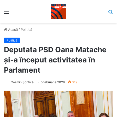
Meniu
C
Acasă
/
Politică
Politică
Deputata PSD Oana Matache
și-a început activitatea în
Parlament
Cosmin Șontică
5 februarie 2026
319