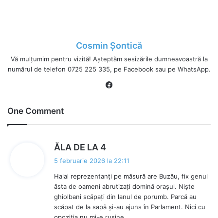
Cosmin Șontică
Vă mulțumim pentru vizită! Așteptăm sesizările dumneavoastră la
numărul de telefon 0725 225 335, pe Facebook sau pe WhatsApp.
Fa
ce
bo
One Comment
ok
s
ĂLA DE LA 4
p
5 februarie 2026 la 22:11
u
Halal reprezentanți pe măsură are Buzău, fix genul
n
ăsta de oameni abrutizați domină orașul. Niște
e
ghiolbani scăpați din lanul de porumb. Parcă au
:
scăpat de la sapă și-au ajuns în Parlament. Nici cu
opoziția nu mi-e rușine.