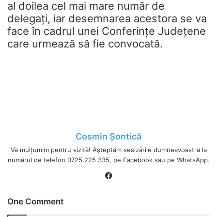
al doilea cel mai mare număr de
delegați, iar desemnarea acestora se va
face în cadrul unei Conferințe Județene
care urmează să fie convocată.
Cosmin Șontică
Vă mulțumim pentru vizită! Așteptăm sesizările dumneavoastră la
numărul de telefon 0725 225 335, pe Facebook sau pe WhatsApp.
Fa
ce
bo
One Comment
ok