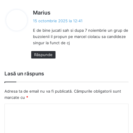
s
Marius
p
15 octombrie 2025 la 12:41
u
E de bine jucati sah si dupa 7 noiembrie un grup de
n
buzoienii il propun pe marcel ciolacu sa candideze
e
singur la funct de cj
:
Răspunde
Lasă un răspuns
Adresa ta de email nu va fi publicată.
Câmpurile obligatorii sunt
marcate cu
*
C
o
m