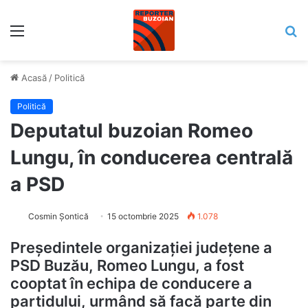
Meniu
C
Acasă
/
Politică
Politică
Deputatul buzoian Romeo
Lungu, în conducerea centrală
a PSD
Cosmin Șontică
15 octombrie 2025
1.078
Președintele organizației județene a
PSD Buzău, Romeo Lungu, a fost
cooptat în echipa de conducere a
partidului, urmând să facă parte din