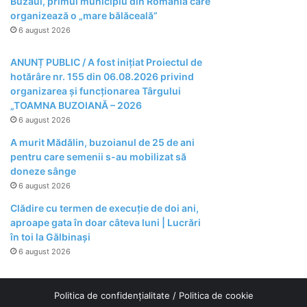
Buzăul, primul municipiu din România care
organizează o „mare bălăceală”
6 august 2026
ANUNȚ PUBLIC / A fost inițiat Proiectul de
hotărâre nr. 155 din 06.08.2026 privind
organizarea şi funcţionarea Târgului
„TOAMNA BUZOIANĂ – 2026
6 august 2026
A murit Mădălin, buzoianul de 25 de ani
pentru care semenii s-au mobilizat să
doneze sânge
6 august 2026
Clădire cu termen de execuție de doi ani,
aproape gata în doar câteva luni | Lucrări
în toi la Gălbinași
6 august 2026
Politica de confidențialitate
/
Politica de cookie