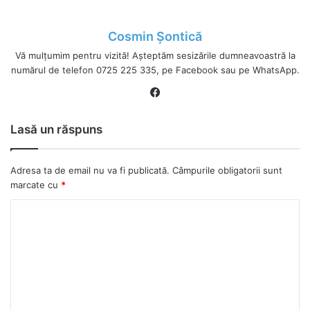
Cosmin Șontică
Vă mulțumim pentru vizită! Așteptăm sesizările dumneavoastră la
numărul de telefon 0725 225 335, pe Facebook sau pe WhatsApp.
Fa
ce
bo
Lasă un răspuns
ok
Adresa ta de email nu va fi publicată.
Câmpurile obligatorii sunt
marcate cu
*
C
o
m
e
n