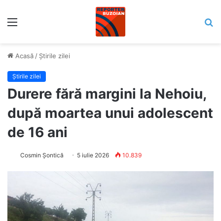
Meniu
C
Acasă
/
Știrile zilei
Știrile zilei
Durere fără margini la Nehoiu,
după moartea unui adolescent
de 16 ani
Cosmin Șontică
5 iulie 2026
10.839