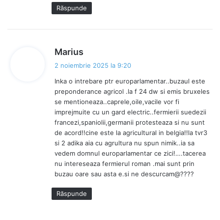
Răspunde
s
Marius
p
2 noiembrie 2025 la 9:20
u
Inka o intrebare ptr europarlamentar..buzaul este
n
preponderance agricol .la f 24 dw si emis bruxeles
e
se mentioneaza..caprele,oile,vacile vor fi
:
imprejmuite cu un gard electric..fermierii suedezii
francezi,spaniolii,germanii protesteaza si nu sunt
de acord!!cine este la agricultural in belgia!!la tvr3
si 2 adika aia cu agrultura nu spun nimik..ia sa
vedem domnul europarlamentar ce zici!….tacerea
nu intereseaza fermierul roman .mai sunt prin
buzau oare sau asta e.si ne descurcam@????
Răspunde