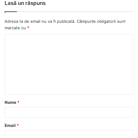
Lasă un răspuns
Adresa ta de email nu va fi publicată.
Câmpurile obligatorii sunt
marcate cu
*
C
o
m
e
n
t
a
Nume
*
r
i
u
Email
*
*