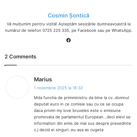
Cosmin Șontică
Vă mulțumim pentru vizită! Așteptăm sesizările dumneavoastră la
numărul de telefon 0725 225 335, pe Facebook sau pe WhatsApp.
Fa
ce
bo
2 Comments
ok
s
Marius
p
1 noiembrie 2025 la 16:32
u
Mda functia de primministru da bine la cv..domnul
n
deputat euro in ce comisie sau cu ce se ocupa
e
daca privim my love bruxeles este o emisiune
:
promovata de parlamentul European…deci elevi se
information din emis de mai sus despre presedinte
c.j decid ei singuri..eu asa as cugeta