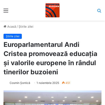
Meniu
C
Acasă
/
Știrile zilei
Știrile zilei
Europarlamentarul Andi
Cristea promovează educația
și valorile europene în rândul
tinerilor buzoieni
Cosmin Șontică
1 noiembrie 2025
451