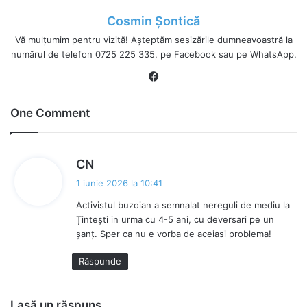
Cosmin Șontică
Vă mulțumim pentru vizită! Așteptăm sesizările dumneavoastră la
numărul de telefon 0725 225 335, pe Facebook sau pe WhatsApp.
Fa
ce
bo
One Comment
ok
s
CN
p
1 iunie 2026 la 10:41
u
Activistul buzoian a semnalat nereguli de mediu la
n
Țintești in urma cu 4-5 ani, cu deversari pe un
e
șanț. Sper ca nu e vorba de aceiasi problema!
:
Răspunde
Lasă un răspuns