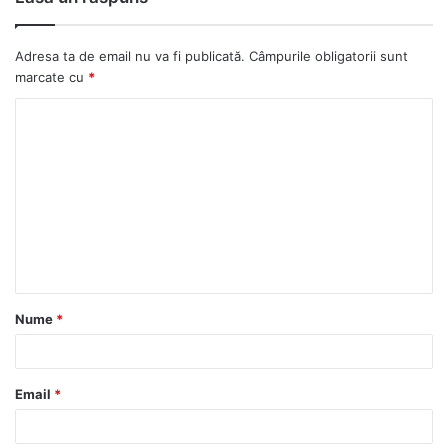
Adresa ta de email nu va fi publicată.
Câmpurile obligatorii sunt
marcate cu
*
C
o
m
e
n
t
a
Nume
*
r
i
u
Email
*
*