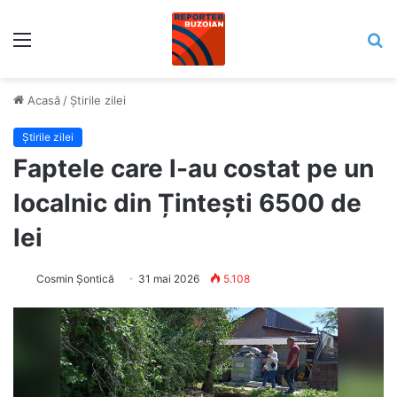
Meniu
C
Acasă
/
Știrile zilei
Știrile zilei
Faptele care l-au costat pe un
localnic din Țintești 6500 de
lei
Cosmin Șontică
31 mai 2026
5.108