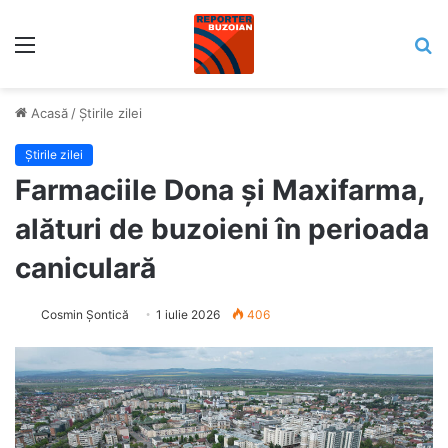
Meniu
C
Acasă
/
Știrile zilei
Știrile zilei
Farmaciile Dona și Maxifarma,
alături de buzoieni în perioada
caniculară
Cosmin Șontică
1 iulie 2026
406