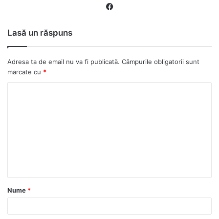
Fa
ce
bo
Lasă un răspuns
ok
Adresa ta de email nu va fi publicată.
Câmpurile obligatorii sunt
marcate cu
*
C
o
m
e
n
t
a
Nume
*
r
i