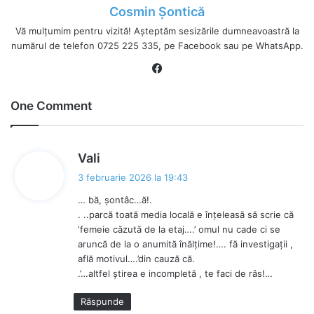
Cosmin Șontică
Vă mulțumim pentru vizită! Așteptăm sesizările dumneavoastră la
numărul de telefon 0725 225 335, pe Facebook sau pe WhatsApp.
Fa
ce
bo
One Comment
ok
s
Vali
p
3 februarie 2026 la 19:43
u
… bă, șontâc…ă!.
n
. ..parcă toată media locală e înțeleasă să scrie că
e
‘femeie căzută de la etaj….’ omul nu cade ci se
:
aruncă de la o anumită înălțime!…. fă investigații ,
află motivul….’din cauză că.
.’…altfel știrea e incompletă , te faci de râs!…
Răspunde