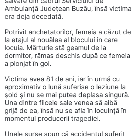
salvare din cadrul Serviciului de
Ambulanță Județean Buzău, însă victima
era deja decedată.
Potrivit anchetatorilor, femeia a căzut de
la etajul al nouălea al blocului în care
locuia. Mărturie stă geamul de la
dormitor, rămas deschis după ce femeia
a plonjat în gol.
Victima avea 81 de ani, iar în urmă cu
aproximativ o lună suferise o leziune la
șold și nu se mai putea deplasa singură.
Una dintre fiicele sale venea să aibă
grijă de ea, însă nu se afla în locuință în
momentul producerii tragediei.
Unele surse spun că accidentul suferit