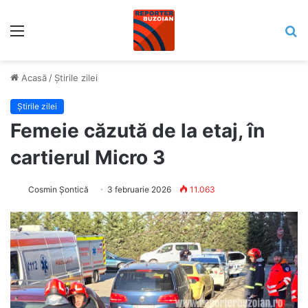
Meniu
C
Acasă
/
Știrile zilei
Știrile zilei
Femeie căzută de la etaj, în
cartierul Micro 3
Cosmin Șontică
3 februarie 2026
11.063