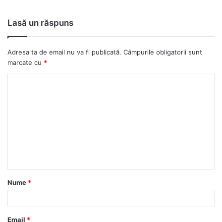
Lasă un răspuns
Adresa ta de email nu va fi publicată.
Câmpurile obligatorii sunt
marcate cu
*
C
o
m
e
n
t
a
Nume
*
r
i
u
Email
*