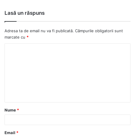
ce
bo
Lasă un răspuns
ok
Adresa ta de email nu va fi publicată.
Câmpurile obligatorii sunt
marcate cu
*
C
o
m
e
n
t
a
Nume
*
r
i
u
Email
*