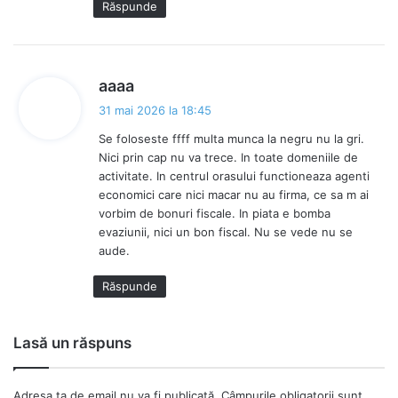
Răspunde
s
aaaa
p
31 mai 2026 la 18:45
u
Se foloseste ffff multa munca la negru nu la gri.
n
Nici prin cap nu va trece. In toate domeniile de
e
activitate. In centrul orasului functioneaza agenti
:
economici care nici macar nu au firma, ce sa m ai
vorbim de bonuri fiscale. In piata e bomba
evaziunii, nici un bon fiscal. Nu se vede nu se
aude.
Răspunde
Lasă un răspuns
Adresa ta de email nu va fi publicată.
Câmpurile obligatorii sunt