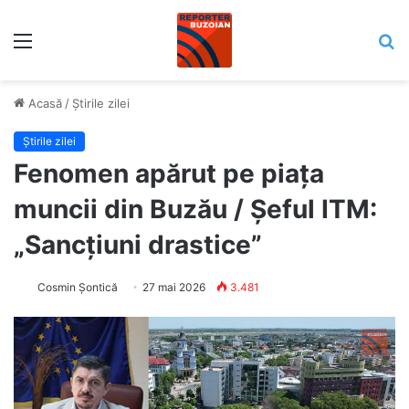
Meniu
C
Acasă
/
Știrile zilei
Știrile zilei
Fenomen apărut pe piața
muncii din Buzău / Șeful ITM:
„Sancțiuni drastice”
Cosmin Șontică
27 mai 2026
3.481