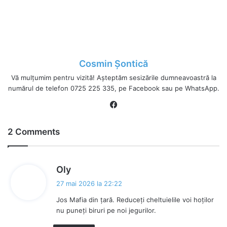
Cosmin Șontică
Vă mulțumim pentru vizită! Așteptăm sesizările dumneavoastră la
numărul de telefon 0725 225 335, pe Facebook sau pe WhatsApp.
Fa
ce
bo
2 Comments
ok
s
Oly
p
27 mai 2026 la 22:22
u
Jos Mafia din țară. Reduceți cheltuielile voi hoților
n
nu puneți biruri pe noi jegurilor.
e
: