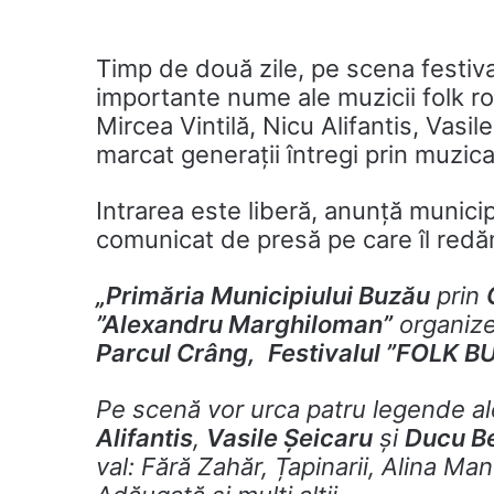
Timp de două zile, pe scena festiva
importante nume ale muzicii folk ro
Mircea Vintilă, Nicu Alifantis, Vasil
marcat generații întregi prin muzica 
Intrarea este liberă, anunță munici
comunicat de presă pe care îl redăm
„
Primăria Municipiului Buzău
prin
”Alexandru Marghiloman”
organize
Parcul Crâng,
Festivalul ”FOLK B
Pe scenă vor urca patru legende a
Alifantis
,
Vasile Șeicaru
și
Ducu Be
val: Fără Zahăr, Țapinarii, Alina M