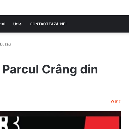
uri
Utile
CONTACTEAZĂ-NE!
n Buzău
n Parcul Crâng din
917