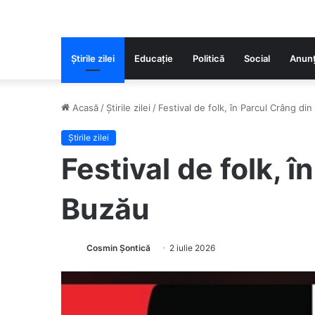
Știrile zilei
Educaţie
Politică
Social
Anunț
Acasă
/
Știrile zilei
/
Festival de folk, în Parcul Crâng di
Știrile zilei
Festival de folk, î
Buzău
Cosmin Șontică
2 iulie 2026