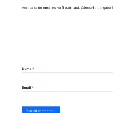
Adresa ta de email nu va fi publicată.
Câmpurile obligator
C
o
m
e
n
t
a
Nume
*
r
i
u
Email
*
*