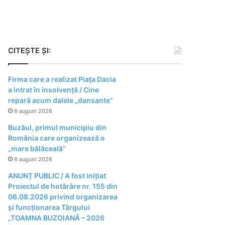
CITEȘTE ȘI:
Firma care a realizat Piața Dacia
a intrat în insolvență / Cine
repară acum dalele „dansante”
6 august 2026
Buzăul, primul municipiu din
România care organizează o
„mare bălăceală”
6 august 2026
ANUNȚ PUBLIC / A fost inițiat
Proiectul de hotărâre nr. 155 din
06.08.2026 privind organizarea
şi funcţionarea Târgului
„TOAMNA BUZOIANĂ – 2026