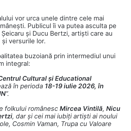
lului vor urca unele dintre cele mai
mânești. Publicul îi va putea asculta pe
e Șeicaru și Ducu Bertzi, artiști care au
și versurile lor.
palitatea buzoiană prin intermediul unui
 integral:
Centrul Cultural și Educational
ază în perioda
18-19 iulie 2026, în
UN
”.
le folkului românesc
Mircea Vintilă
,
Nicu
rtzi
, dar și cei mai iubiți artiști ai noului
anole, Cosmin Vaman, Trupa cu Valoare