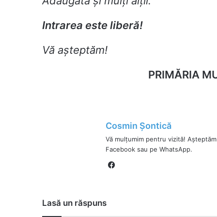
Adăugată și mulți alții.
Intrarea este liberă!
Vă așteptăm!
PRIMĂRIA MU
Cosmin Șontică
Vă mulțumim pentru vizită! Așteptăm
Facebook sau pe WhatsApp.
Fa
ce
bo
ok
Lasă un răspuns