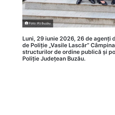
Foto: IPJ Buzău
Luni, 29 iunie 2026, 26 de agenți d
de Poliție „Vasile Lascăr” Câmpina,
structurilor de ordine publică și po
Poliție Județean Buzău.