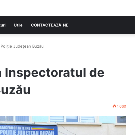
uri
Utile
CONTACTEAZĂ-NE!
 Poliție Județean Buzău
a Inspectoratul de
Buzău
1.060