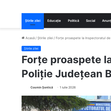
Știrile zilei
Educaţie
Politică
Social
Anunț
Acasă
/
Știrile zilei
/
Forțe proaspete la Inspectoratul de
Știrile zilei
Forțe proaspete l
Poliție Județean 
Cosmin Șontică
1 iulie 2026