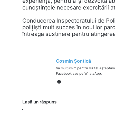
experiență, pentru a-și dezvolta abi
cunoștințele necesare exercitării atr
Conducerea Inspectoratului de Poliț
polițiști mult succes în noul lor par
întreaga susținere pentru atingerea 
Cosmin Șontică
Vă mulțumim pentru vizită! Așteptăm
Facebook sau pe WhatsApp.
Fa
ce
bo
ok
Lasă un răspuns