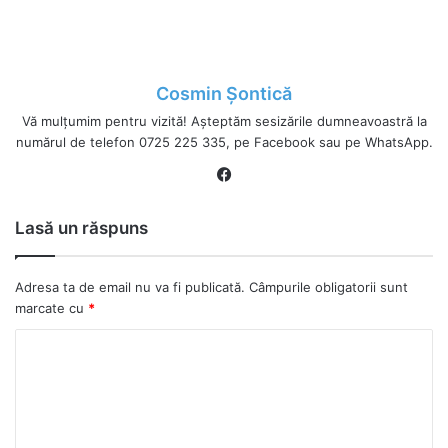
Cosmin Șontică
Vă mulțumim pentru vizită! Așteptăm sesizările dumneavoastră la
numărul de telefon 0725 225 335, pe Facebook sau pe WhatsApp.
Fa
ce
bo
Lasă un răspuns
ok
Adresa ta de email nu va fi publicată.
Câmpurile obligatorii sunt
marcate cu
*
C
o
m
e