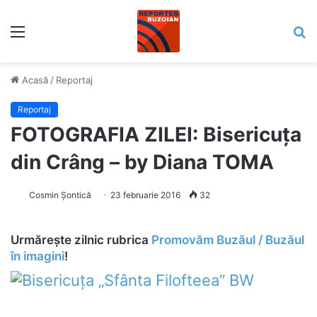
Meniu
C
Acasă
/
Reportaj
Reportaj
FOTOGRAFIA ZILEI: Bisericuța
din Crâng – by Diana TOMA
Cosmin Șontică
23 februarie 2016
32
Urmăreşte zilnic rubrica
Promovăm Buzăul / Buzăul
în imagini
!