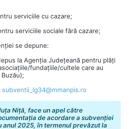
ru serviciile cu cazare;
ru serviciile sociale fără cazare;
nției se depune:
 depus la Agenția Județeană pentru plăți
sociațiile/fundațiile/cultele care au
i Buzău);
:
subventii_lg34@mmanpis.ro
uța Niță, face un apel către
documentația de acordare a subvenției
u anul 2025, în termenul prevăzut la