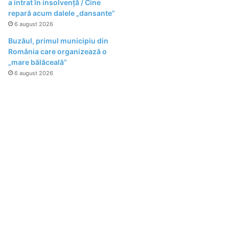
a intrat în insolvență / Cine
repară acum dalele „dansante”
6 august 2026
Buzăul, primul municipiu din
România care organizează o
„mare bălăceală”
6 august 2026