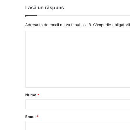
Lasă un răspuns
Adresa ta de email nu va fi publicată.
Câmpurile obligator
C
o
m
e
n
t
a
Nume
*
r
i
u
Email
*
*