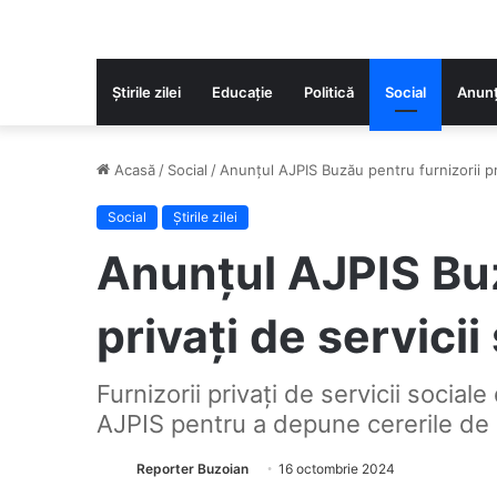
Știrile zilei
Educaţie
Politică
Social
Anunț
Acasă
/
Social
/
Anunțul AJPIS Buzău pentru furnizorii pri
Social
Știrile zilei
Anunțul AJPIS Buz
privați de servicii
Furnizorii privați de servicii sociale
AJPIS pentru a depune cererile de
Reporter Buzoian
16 octombrie 2024