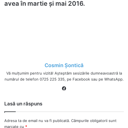
avea în martie și mai 2016.
Cosmin Șontică
Vă mulțumim pentru vizită! Așteptăm sesizările dumneavoastră la
numărul de telefon 0725 225 335, pe Facebook sau pe WhatsApp.
Fa
ce
bo
Lasă un răspuns
ok
Adresa ta de email nu va fi publicată.
Câmpurile obligatorii sunt
marcate cu
*