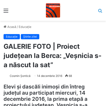
Meniu
C
Acasă
/
Educaţie
Educaţie
Știrile zilei
GALERIE FOTO | Proiect
județean la Berca: „Veșnicia s-
a născut la sat”
Cosmin Șontică
14 decembrie 2016
68
Elevi și dascăli inimoși din întreg
județul au participat miercuri, 14
decembrie 2016, la prima etapă a
proiectului județean „Veșnicia s-a