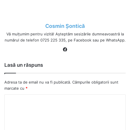
Cosmin Șontică
Vă mulțumim pentru vizită! Așteptăm sesizările dumneavoastră la
numărul de telefon 0725 225 335, pe Facebook sau pe WhatsApp.
Fa
ce
bo
Lasă un răspuns
ok
Adresa ta de email nu va fi publicată.
Câmpurile obligatorii sunt
marcate cu
*
C
o
m
e