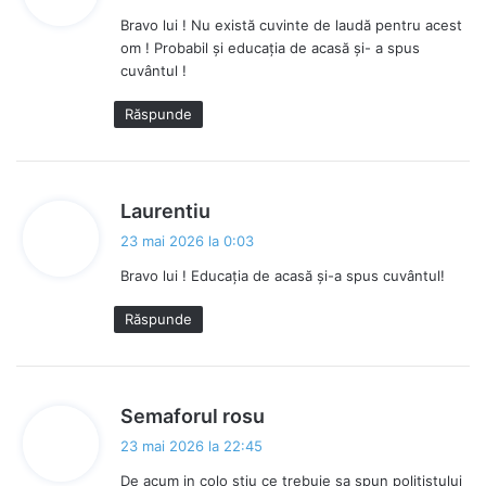
u
Bravo lui ! Nu există cuvinte de laudă pentru acest
n
om ! Probabil și educația de acasă și- a spus
e
cuvântul !
:
Răspunde
s
Laurentiu
p
23 mai 2026 la 0:03
u
Bravo lui ! Educația de acasă și-a spus cuvântul!
n
e
Răspunde
:
s
Semaforul rosu
p
23 mai 2026 la 22:45
u
De acum in colo stiu ce trebuie sa spun politistului