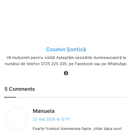
Cosmin Șontică
Vă mulțumim pentru vizită! Așteptăm sesizările dumneavoastră la
numărul de telefon 0725 225 335, pe Facebook sau pe WhatsApp.
Fa
ce
bo
5 Comments
ok
s
Manuela
p
22 mai 2026 la 12:11
u
Foarte frumos! Asemenea fapte ,chiar daca sunt
n