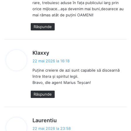
rare, trebuiesc aduse în fața publicului larg prin
e
orice mijloace…așa devenim mai buni,deoarece au
:
mai rămas atât de puțini OAMENI!
Răspunde
s
Klaxxy
p
22 mai 2026 la 16:18
u
Puține creiere de azi sunt capabile să discearnă
n
între litera și spiritul legii.
e
Bravo, dle agent Marius Teșcan!
:
Răspunde
s
Laurentiu
p
22 mai 2026 la 23:58