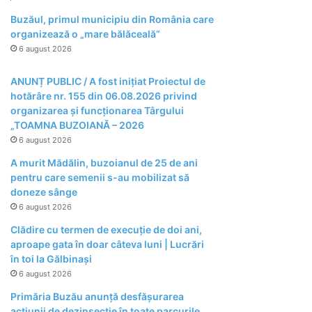
Buzăul, primul municipiu din România care
organizează o „mare bălăceală”
6 august 2026
ANUNȚ PUBLIC / A fost inițiat Proiectul de
hotărâre nr. 155 din 06.08.2026 privind
organizarea şi funcţionarea Târgului
„TOAMNA BUZOIANĂ – 2026
6 august 2026
A murit Mădălin, buzoianul de 25 de ani
pentru care semenii s-au mobilizat să
doneze sânge
6 august 2026
Clădire cu termen de execuție de doi ani,
aproape gata în doar câteva luni | Lucrări
în toi la Gălbinași
6 august 2026
Primăria Buzău anunță desfășurarea
acțiunii de dezinsecție în toate parcurile