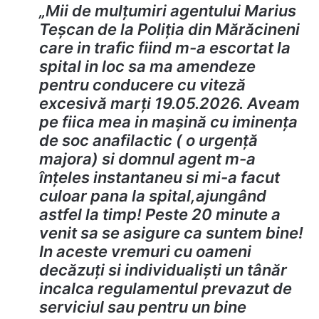
„Mii de mulțumiri agentului Marius
Teșcan de la Poliția din Mărăcineni
care in trafic fiind m-a escortat la
spital in loc sa ma amendeze
pentru conducere cu viteză
excesivă marți 19.05.2026. Aveam
pe fiica mea in mașină cu iminența
de soc anafilactic ( o urgență
majora) si domnul agent m-a
înțeles instantaneu si mi-a facut
culoar pana la spital,ajungând
astfel la timp! Peste 20 minute a
venit sa se asigure ca suntem bine!
In aceste vremuri cu oameni
decăzuți si individualiști un tânăr
incalca regulamentul prevazut de
serviciul sau pentru un bine