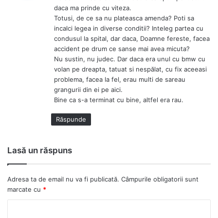
n
daca ma prinde cu viteza.
e
Totusi, de ce sa nu plateasca amenda? Poti sa
:
incalci legea in diverse conditii? Inteleg partea cu
condusul la spital, dar daca, Doamne fereste, facea
accident pe drum ce sanse mai avea micuta?
Nu sustin, nu judec. Dar daca era unul cu bmw cu
volan pe dreapta, tatuat si nespălat, cu fix aceeasi
problema, facea la fel, erau multi de sareau
grangurii din ei pe aici.
Bine ca s-a terminat cu bine, altfel era rau.
Răspunde
Lasă un răspuns
Adresa ta de email nu va fi publicată.
Câmpurile obligatorii sunt
marcate cu
*
C