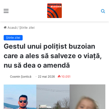
Meniu
C
Acasă
/
Știrile zilei
Știrile zilei
Gestul unui polițist buzoian
care a ales să salveze o viață,
nu să dea o amendă
Cosmin Șontică
22 mai 2026
10.051